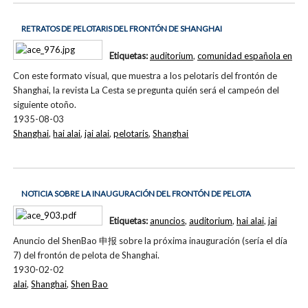
RETRATOS DE PELOTARIS DEL FRONTÓN DE SHANGHAI
Etiquetas:
auditorium
,
comunidad española en
Con este formato visual, que muestra a los pelotaris del frontón de
Shanghai, la revista La Cesta se pregunta quién será el campeón del
siguiente otoño.
1935-08-03
Shanghai
,
hai alai
,
jai alai
,
pelotaris
,
Shanghai
NOTICIA SOBRE LA INAUGURACIÓN DEL FRONTÓN DE PELOTA
Etiquetas:
anuncios
,
auditorium
,
hai alai
,
jai
Anuncio del ShenBao 申报 sobre la próxima inauguración (sería el día
7) del frontón de pelota de Shanghai.
1930-02-02
alai
,
Shanghai
,
Shen Bao