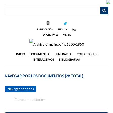
Saltar
al
contenido
principal
PRESENTACIÓN
ENGLISH
中文
EXPOSICIONES
PRENSA
INICIO
DOCUMENTOS
ITINERARIOS
COLECCIONES
INTERACTIVOS
BIBLIOGRAFÍAS
NAVEGAR POR LOS DOCUMENTOS (28 TOTAL)
Navegar por años
Etiquetas: auditorium