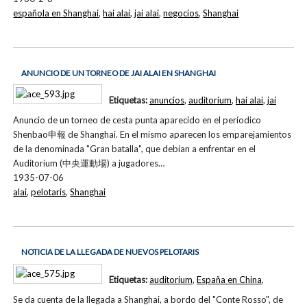
española en Shanghai
,
hai alai
,
jai alai
,
negocios
,
Shanghai
ANUNCIO DE UN TORNEO DE JAI ALAI EN SHANGHAI
Etiquetas:
anuncios
,
auditorium
,
hai alai
,
jai
Anuncio de un torneo de cesta punta aparecido en el períodico
Shenbao申報 de Shanghai. En el mismo aparecen los emparejamientos
de la denominada "Gran batalla", que debían a enfrentar en el
Auditorium (中央運動場) a jugadores…
1935-07-06
alai
,
pelotaris
,
Shanghai
NOTICIA DE LA LLEGADA DE NUEVOS PELOTARIS
Etiquetas:
auditorium
,
España en China
,
Se da cuenta de la llegada a Shanghai, a bordo del "Conte Rosso", de