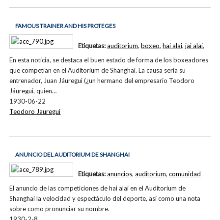
FAMOUS TRAINER AND HIS PROTEGES
Etiquetas:
auditorium
,
boxeo
,
hai alai
,
jai alai
,
En esta noticia, se destaca el buen estado de forma de los boxeadores
que competían en el Auditorium de Shanghai. La causa sería su
entrenador, Juan Jáuregui (¿un hermano del empresario Teodoro
Jáuregui, quien…
1930-06-22
Teodoro Jauregui
ANUNCIO DEL AUDITORIUM DE SHANGHAI
Etiquetas:
anuncios
,
auditorium
,
comunidad
El anuncio de las competiciones de hai alai en el Auditorium de
Shanghai la velocidad y espectáculo del deporte, así como una nota
sobre como pronunciar su nombre.
1930-2-8