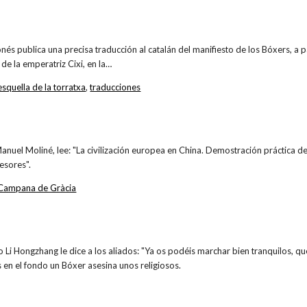
onés publica una precisa traducción al catalán del manifiesto de los Bóxers, a 
 de la emperatriz Cixi, en la…
esquella de la torratxa
,
traducciones
 Manuel Moliné, lee: "La civilización europea en China. Demostración práctica d
esores".
 Campana de Gràcia
o Li Hongzhang le dice a los aliados: "Ya os podéis marchar bien tranquilos, q
s en el fondo un Bóxer asesina unos religiosos.