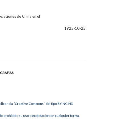
ciaciones de China en el
1925-10-25
OGRAFÍAS
jo licencia “Creative Commons” del tipo BY-NC-ND
 prohibido su uso o explotación en cualquier forma.