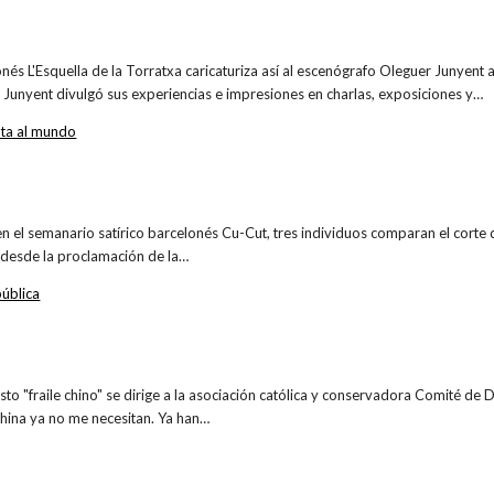
onés L'Esquella de la Torratxa caricaturiza así al escenógrafo Oleguer Junyent 
Junyent divulgó sus experiencias e impresiones en charlas, exposiciones y…
lta al mundo
 en el semanario satírico barcelonés Cu-Cut, tres individuos comparan el corte
g)desde la proclamación de la…
ública
esto "fraile chino" se dirige a la asociación católica y conservadora Comité de
China ya no me necesitan. Ya han…