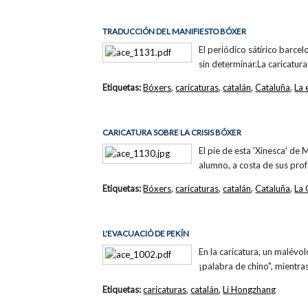
TRADUCCIÓN DEL MANIFIESTO BÓXER
El periódico sátirico barcel
sin determinar.La caricatura
Etiquetas:
Bóxers
,
caricaturas
,
catalán
,
Cataluña
,
La 
CARICATURA SOBRE LA CRISIS BÓXER
El pie de esta 'Xinesca' de
alumno, a costa de sus prof
Etiquetas:
Bóxers
,
caricaturas
,
catalán
,
Cataluña
,
La
L'EVACUACIÓ DE PEKÍN
En la caricatura, un malévol
¡palabra de chino", mientra
Etiquetas:
caricaturas
,
catalán
,
Li Hongzhang