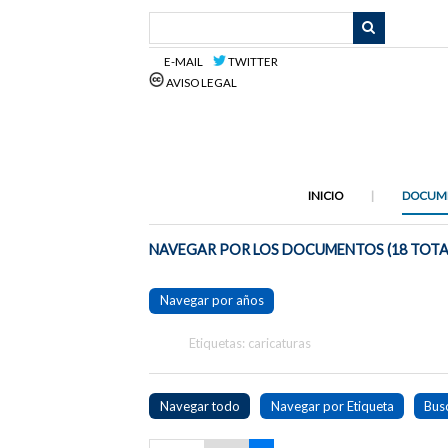
Saltar
al
contenido
E-MAIL
TWITTER
principal
AVISO LEGAL
INICIO
DOCUM
NAVEGAR POR LOS DOCUMENTOS (18 TOTA
Navegar por años
Etiquetas: caricaturas
Navegar todo
Navegar por Etiqueta
Bus