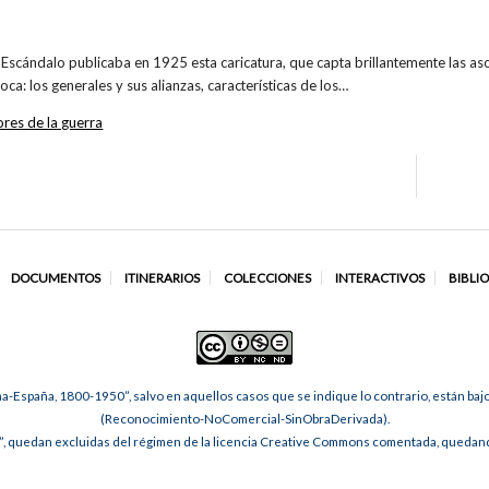
Escándalo publicaba en 1925 esta caricatura, que capta brillantemente las aso
ca: los generales y sus alianzas, características de los…
ores de la guerra
DOCUMENTOS
ITINERARIOS
COLECCIONES
INTERACTIVOS
BIBLI
na-España, 1800-1950”, salvo en aquellos casos que se indique lo contrario, están ba
(Reconocimiento-NoComercial-SinObraDerivada).
, quedan excluidas del régimen de la licencia Creative Commons comentada, quedando