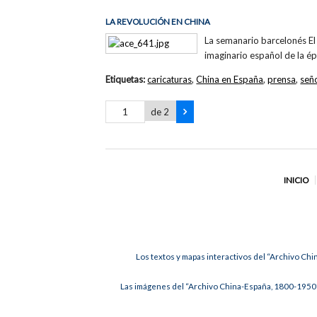
LA REVOLUCIÓN EN CHINA
La semanario barcelonés El 
imaginario español de la épo
Etiquetas:
caricaturas
,
China en España
,
prensa
,
señ
de 2
INICIO
Los textos y mapas interactivos del “Archivo Chi
Las imágenes del “Archivo China-España, 1800-1950”