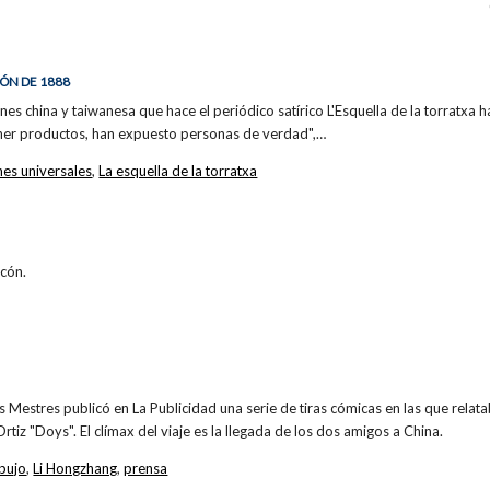
IÓN DE 1888
nes china y taiwanesa que hace el periódico satírico L'Esquella de la torratxa h
ner productos, han expuesto personas de verdad",…
nes universales
,
La esquella de la torratxa
cón.
s Mestres publicó en La Publicidad una serie de tiras cómicas en las que relata
rtiz "Doys". El clímax del viaje es la llegada de los dos amigos a China.
bujo
,
Li Hongzhang
,
prensa