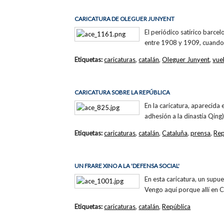
CARICATURA DE OLEGUER JUNYENT
El periódico satírico barcel
entre 1908 y 1909, cuando 
Etiquetas:
caricaturas
,
catalán
,
Oleguer Junyent
,
vue
CARICATURA SOBRE LA REPÚBLICA
En la caricatura, aparecida
adhesión a la dinastía Qin
Etiquetas:
caricaturas
,
catalán
,
Cataluña
,
prensa
,
Rep
UN FRARE XINO A LA 'DEFENSA SOCIAL'
En esta caricatura, un supu
Vengo aquí porque allí en 
Etiquetas:
caricaturas
,
catalán
,
República