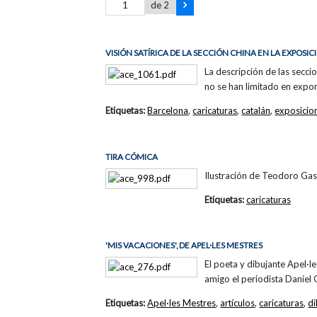
de 2
VISIÓN SATÍRICA DE LA SECCIÓN CHINA EN LA EXPOSIC
La descripción de las seccio
no se han limitado en expo
Etiquetas:
Barcelona
,
caricaturas
,
catalán
,
exposicio
TIRA CÓMICA
Ilustración de Teodoro Gas
Etiquetas:
caricaturas
'MIS VACACIONES', DE APEL·LES MESTRES
El poeta y dibujante Apel·le
amigo el periodista Daniel O
Etiquetas:
Apel·les Mestres
,
artículos
,
caricaturas
,
di