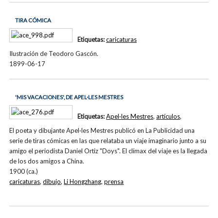
TIRA CÓMICA
Etiquetas:
caricaturas
Ilustración de Teodoro Gascón.
1899-06-17
'MIS VACACIONES', DE APEL·LES MESTRES
Etiquetas:
Apel·les Mestres
,
artículos
,
El poeta y dibujante Apel·les Mestres publicó en La Publicidad una
serie de tiras cómicas en las que relataba un viaje imaginario junto a su
amigo el periodista Daniel Ortiz "Doys". El clímax del viaje es la llegada
de los dos amigos a China.
1900 (ca.)
caricaturas
,
dibujo
,
Li Hongzhang
,
prensa