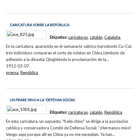
CARICATURA SOBRE LA REPÚBLICA
Etiquetas:
caricaturas
,
catalán
,
Cataluña
,
En la caricatura, aparecida en el semanario satírico barcelonés Cu-Cut,
tres individuos comparan el corte de coletas en China (símbolo de
adhesión a la dinastía Qing)desde la proclamación de la…
1912-03-07
prensa
,
República
UN FRARE XINO A LA 'DEFENSA SOCIAL'
Etiquetas:
caricaturas
,
catalán
,
República
En esta caricatura, un supuesto "fraile chino" se dirige a la asociación
católica y conservadora Comité de Defensa Social: "¡Hermanos míos!
Vengo aquí porque allí en China ya no me necesitan. Ya han…