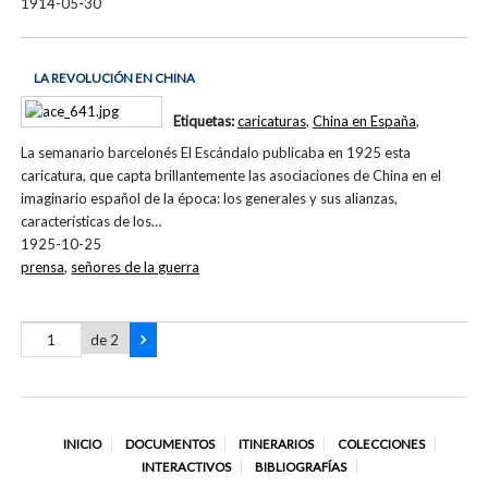
1914-05-30
LA REVOLUCIÓN EN CHINA
Etiquetas:
caricaturas
,
China en España
,
La semanario barcelonés El Escándalo publicaba en 1925 esta
caricatura, que capta brillantemente las asociaciones de China en el
imaginario español de la época: los generales y sus alianzas,
características de los…
1925-10-25
prensa
,
señores de la guerra
de 2
INICIO
DOCUMENTOS
ITINERARIOS
COLECCIONES
INTERACTIVOS
BIBLIOGRAFÍAS