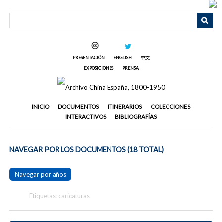
Saltar
al
contenido
principal
PRESENTACIÓN
ENGLISH
中文
EXPOSICIONES
PRENSA
INICIO
DOCUMENTOS
ITINERARIOS
COLECCIONES
INTERACTIVOS
BIBLIOGRAFÍAS
NAVEGAR POR LOS DOCUMENTOS (18 TOTAL)
Navegar por años
Etiquetas: caricaturas