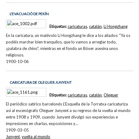
L'EVACUACIÓ DE PEKÍN
Etiquetas:
caricaturas
,
catalán
,
Li Hongzhang
En la caricatura, un malévolo Li Hongzhang le dice a los aliados: "Ya os
podéis marchar bien tranquilos, que lo vamos a arreglar todo,
¡palabra de chino", mientras en el fondo un Bóxer asesina unos
religiosos.
1900-10-06
CARICATURA DE OLEGUER JUNYENT
Etiquetas:
caricaturas
,
catalán
,
Oleguer
El periódico satírico barcelonés L'Esquella de la Torratxa caricaturiza
así al escenógrafo Oleguer Junyent a su regreso de la vuelta al mundo
entre 1908 y 1909, cuando Junyent divulgó sus experiencias e
impresiones en charlas, exposiciones y…
1909-03-05
Junyent
,
vuelta al mundo