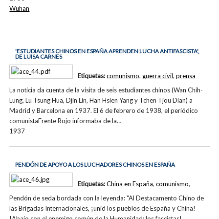
Wuhan
'ESTUDIANTES CHINOS EN ESPAÑA APRENDEN LUCHA ANTIFASCISTA',
DE LUISA CARNES
Etiquetas:
comunismo
,
guerra civil
,
prensa
La noticia da cuenta de la visita de seis estudiantes chinos (Wan Chih-
Lung, Lu Tsung Hua, Djin Lin, Han Hsien Yang y Tchen Tjou Dian) a
Madrid y Barcelona en 1937. El 6 de febrero de 1938, el periódico
comunistaFrente Rojo informaba de la…
1937
PENDÓN DE APOYO A LOS LUCHADORES CHINOS EN ESPAÑA
Etiquetas:
China en España
,
comunismo
,
Pendón de seda bordada con la leyenda: "Al Destacamento Chino de
las Brigadas Internacionales, ¡unid los pueblos de España y China!
!Abajo con el enemigo común de la Humanidad: los fascistas!