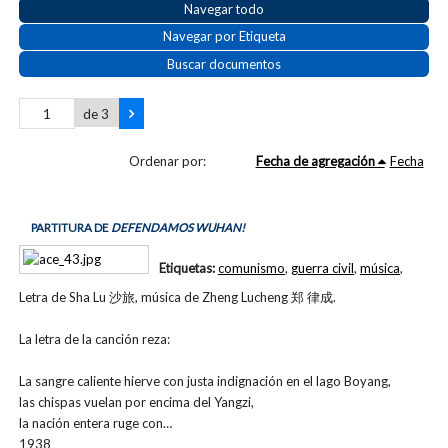
Navegar todo
Navegar por Etiqueta
Buscar documentos
de 3
Ordenar por:
Fecha de agregación
Fecha
PARTITURA DE
DEFENDAMOS WUHAN!
Etiquetas:
comunismo
,
guerra civil
,
música
,
Letra de Sha Lu 沙旅, música de Zheng Lucheng 郑 律成.
La letra de la canción reza:
La sangre caliente hierve con justa indignación en el lago Boyang,
las chispas vuelan por encima del Yangzi,
la nación entera ruge con…
1938