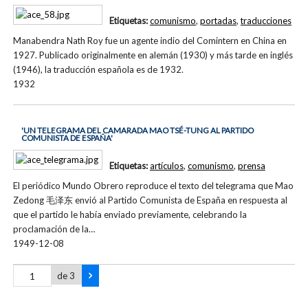
Etiquetas:
comunismo
,
portadas
,
traducciones
Manabendra Nath Roy fue un agente indio del Comintern en China en
1927. Publicado originalmente en alemán (1930) y más tarde en inglés
(1946), la traducción española es de 1932.
1932
'UN TELEGRAMA DEL CAMARADA MAO TSÉ-TUNG AL PARTIDO
COMUNISTA DE ESPAÑA'
Etiquetas:
artículos
,
comunismo
,
prensa
El periódico Mundo Obrero reproduce el texto del telegrama que Mao
Zedong 毛泽东 envió al Partido Comunista de España en respuesta al
que el partido le había enviado previamente, celebrando la
proclamación de la…
1949-12-08
de 3