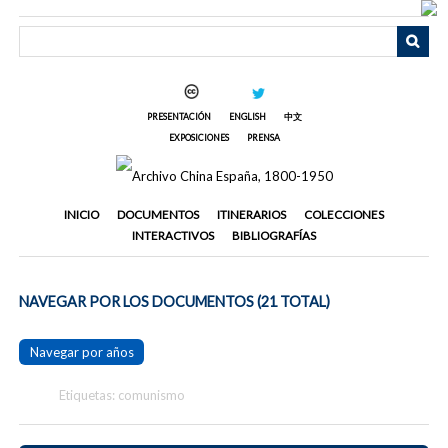
Saltar
al
contenido
principal
PRESENTACIÓN
ENGLISH
中文
EXPOSICIONES
PRENSA
INICIO
DOCUMENTOS
ITINERARIOS
COLECCIONES
INTERACTIVOS
BIBLIOGRAFÍAS
NAVEGAR POR LOS DOCUMENTOS (21 TOTAL)
Navegar por años
Etiquetas: comunismo