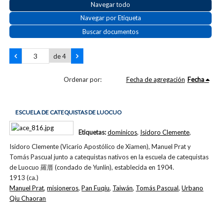
Navegar todo
Navegar por Etiqueta
Buscar documentos
de 4
Ordenar por:
Fecha de agregación
Fecha
ESCUELA DE CATEQUISTAS DE LUOCUO
Etiquetas:
dominicos
,
Isidoro Clemente
,
Isidoro Clemente (Vicario Apostólico de Xiamen), Manuel Prat y
Tomás Pascual junto a catequistas nativos en la escuela de catequistas
de Luocuo 羅厝 (condado de Yunlin), establecida en 1904.
1913 (ca.)
Manuel Prat
,
misioneros
,
Pan Fuqiu
,
Taiwán
,
Tomás Pascual
,
Urbano
Qiu Chaoran