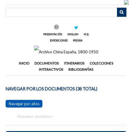
Saltar
al
contenido
principal
PRESENTACIÓN
ENGLISH
中文
EXPOSICIONES
PRENSA
INICIO
DOCUMENTOS
ITINERARIOS
COLECCIONES
INTERACTIVOS
BIBLIOGRAFÍAS
NAVEGAR POR LOS DOCUMENTOS (38 TOTAL)
Navegar por años
Etiquetas: dominicos