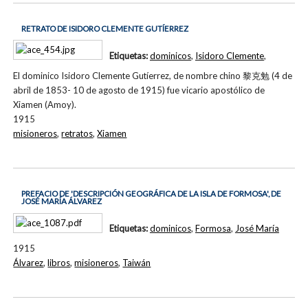
RETRATO DE ISIDORO CLEMENTE GUTÍERREZ
Etiquetas:
dominicos
,
Isidoro Clemente
,
El dominico Isidoro Clemente Gutíerrez, de nombre chino 黎克勉 (4 de
abril de 1853- 10 de agosto de 1915) fue vicario apostólico de
Xiamen (Amoy).
1915
misioneros
,
retratos
,
Xiamen
PREFACIO DE 'DESCRIPCIÓN GEOGRÁFICA DE LA ISLA DE FORMOSA', DE
JOSÉ MARÍA ÁLVAREZ
Etiquetas:
dominicos
,
Formosa
,
José María
1915
Álvarez
,
libros
,
misioneros
,
Taiwán