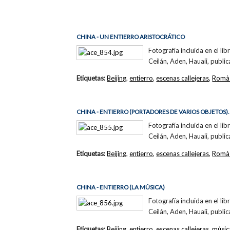
CHINA - UN ENTIERRO ARISTOCRÁTICO
Fotografía incluida en el li
Ceilán, Aden, Hauaii, public
Etiquetas:
Beijing
,
entierro
,
escenas callejeras
,
Romà 
CHINA - ENTIERRO (PORTADORES DE VARIOS OBJETOS).
Fotografía incluida en el li
Ceilán, Aden, Hauaii, public
Etiquetas:
Beijing
,
entierro
,
escenas callejeras
,
Romà 
CHINA - ENTIERRO (LA MÚSICA)
Fotografía incluida en el li
Ceilán, Aden, Hauaii, public
Etiquetas:
Beijing
,
entierro
,
escenas callejeras
,
músic