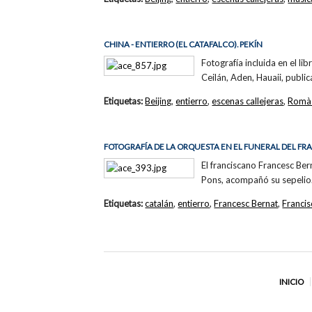
CHINA - ENTIERRO (EL CATAFALCO). PEKÍN
Fotografía incluida en el li
Ceilán, Aden, Hauaii, public
Etiquetas:
Beijing
,
entierro
,
escenas callejeras
,
Romà 
FOTOGRAFÍA DE LA ORQUESTA EN EL FUNERAL DEL F
El franciscano Francesc Be
Pons, acompañó su sepelio
Etiquetas:
catalán
,
entierro
,
Francesc Bernat
,
Franci
INICIO