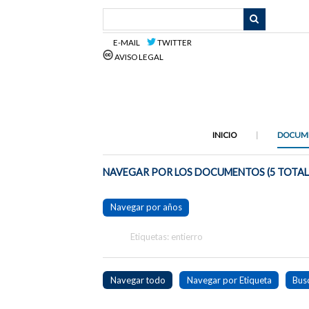
Saltar
al
contenido
E-MAIL
TWITTER
principal
AVISO LEGAL
INICIO
DOCUM
NAVEGAR POR LOS DOCUMENTOS (5 TOTAL
Navegar por años
Etiquetas: entierro
Navegar todo
Navegar por Etiqueta
Bus