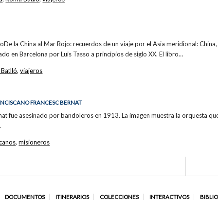
broDe la China al Mar Rojo: recuerdos de un viaje por el Asia meridional: China, 
ado en Barcelona por Luis Tasso a principios de siglo XX. El libro…
Batlló
,
viajeros
RANCISCANO FRANCESC BERNAT
rnat fue asesinado por bandoleros en 1913. La imagen muestra la orquesta que
.
scanos
,
misioneros
DOCUMENTOS
ITINERARIOS
COLECCIONES
INTERACTIVOS
BIBLI