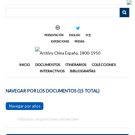
Saltar
al
contenido
principal
PRESENTACIÓN
ENGLISH
中文
EXPOSICIONES
PRENSA
INICIO
DOCUMENTOS
ITINERARIOS
COLECCIONES
INTERACTIVOS
BIBLIOGRAFÍAS
NAVEGAR POR LOS DOCUMENTOS (15 TOTAL)
Navegar por años
Etiquetas: exposiciones universales