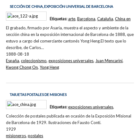
SECCIÓN DE CHINA, EXPOSICIÓN UNIVERSAL DE BARCELONA
Etiquetas:
arte
,
Barcelona
,
Cataluña
,
China en
El grabado, firmado por Asaria, muestra el aspecto y ambiente de la
sección china en la exposición internacional de Barcelona de 1888, que
estuvo a cargo del comerciante cantonés Yong Heng.El texto que lo
describe, de Carlos…
1888-08-18
España
,
coleccionismo
,
exposiciones universales
,
Juan Mencarini
,
Kwong Chong On
,
Yong Heng
TARJETAS POSTALES DE MISIONES
Etiquetas:
exposiciones universales
,
Colección de postales publicada en ocasión de la Exposición Misional
de Barcelona de 1929. Ilustraciones de Fausto Conti.
1929
misioneros
,
postales