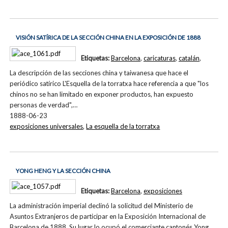
VISIÓN SATÍRICA DE LA SECCIÓN CHINA EN LA EXPOSICIÓN DE 1888
Etiquetas:
Barcelona
,
caricaturas
,
catalán
,
La descripción de las secciones china y taiwanesa que hace el
periódico satírico L'Esquella de la torratxa hace referencia a que "los
chinos no se han limitado en exponer productos, han expuesto
personas de verdad",…
1888-06-23
exposiciones universales
,
La esquella de la torratxa
YONG HENG Y LA SECCIÓN CHINA
Etiquetas:
Barcelona
,
exposiciones
La administración imperial declinó la solicitud del Ministerio de
Asuntos Extranjeros de participar en la Exposición Internacional de
Barcelona de 1888. Su lugar lo ocupó el comerciante cantonés Yong