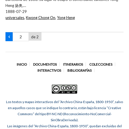
Heng 扬奥,…
1888-07-29
universales
,
Kwong Chong On
,
Yong Heng
de 2
INICIO
DOCUMENTOS
ITINERARIOS
COLECCIONES
INTERACTIVOS
BIBLIOGRAFÍAS
Los textos y mapas interactivos del “Archivo China-España, 1800-1950”, salvo
en aquellos casos que se indique lo contrario, están bajo licencia “Creative
Commons” del tipo BY-NC-ND (Reconocimiento-NoComercial-
SinObraDerivada).
Las imágenes del “Archivo China-España, 1800-1950”, quedan excluidas del