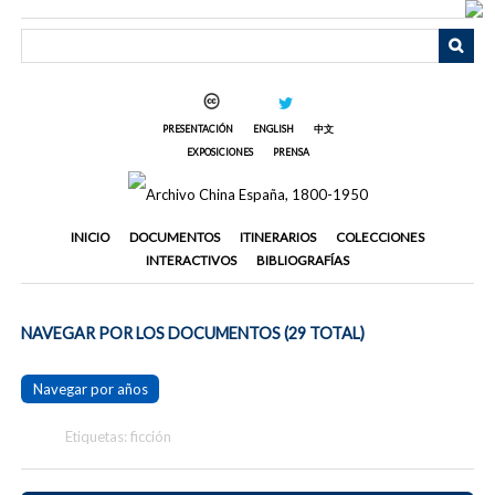
Saltar
al
contenido
principal
PRESENTACIÓN
ENGLISH
中文
EXPOSICIONES
PRENSA
INICIO
DOCUMENTOS
ITINERARIOS
COLECCIONES
INTERACTIVOS
BIBLIOGRAFÍAS
NAVEGAR POR LOS DOCUMENTOS (29 TOTAL)
Navegar por años
Etiquetas: ficción