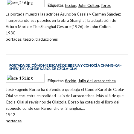
Etiquetas:
ficción
,
John Colton
,
libros
,
La portada muestra las actrices Asunción Casals y Carmen Sánchez
interpretando sus papeles en la obra Shanghai, la adaptación de
Arturo Mori de The Shanghai Gesture (1926) de John Colton.
1930
portadas
,
teatro
,
traducciones
PORTADA DE 'CÓMO ME ESCAPÉ DE SIBERIA Y CONOCÍ A CHANG-KAI-
SHEK', DEL CONDE KAROL DE CZOLA-ÖLAI
Etiquetas:
ficción
,
Julio de Larracoechea
,
José Eugenio Borao ha defendido que bajo el Conde Karol de Czola-
Ölai se encuentra en realidad Julio de Larracoechea. Más allá de que
Czola-Ölai al revés nos de Olaizola, Borao ha cotejado el libro del
supuesto conde con Ramonchu en Shanghai,…
1942
portadas