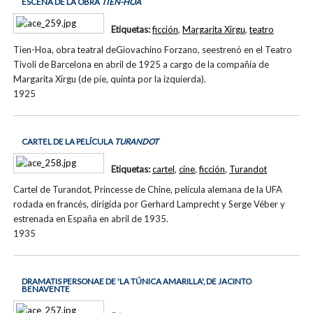
ESCENA DE LA OBRA
TIEN-HOA
Etiquetas:
ficción
,
Margarita Xirgu
,
teatro
Tien-Hoa, obra teatral deGiovachino Forzano, seestrenó en el Teatro
Tivoli de Barcelona en abril de 1925 a cargo de la compañía de
Margarita Xirgu (de pie, quinta por la izquierda).
1925
CARTEL DE LA PELÍCULA
TURANDOT
Etiquetas:
cartel
,
cine
,
ficción
,
Turandot
Cartel de Turandot, Princesse de Chine, película alemana de la UFA
rodada en francés, dirigida por Gerhard Lamprecht y Serge Véber y
estrenada en España en abril de 1935.
1935
DRAMATIS PERSONAE DE 'LA TÚNICA AMARILLA', DE JACINTO
BENAVENTE