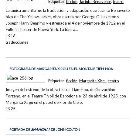
Etiquetas:
ficción
,
Jacinto Benavente
,
teatro
,
La túnica amarilla fue la traducción y adaptación que Jacinto Benavente
hizo de The Yellow Jacket, obra escrita por George C. Hazelton y
Joseph Harry Benrimo y estrenada el 4 de noviembre de 1912 en el
Fulton Theater de Nueva York. La túnica…
1916
traducciones
FOTOGRAFÍA DE MARGARITA XIRGU EN EL MONTAJE TIEN-HOA
Etiquetas:
ficción
,
Margarita Xirgu
,
teatro
Imagen del estreno de la obra teatral Tian-Hoa, de Giovachino
Forzano, en el Teatre Tívoli de Barcelona el 23 de abril de 1925, con
Margarita Xirgu en el papel de Flor de Cielo.
1925
PORTADA DE
SHANGHAI
, DE JOHN COLTON