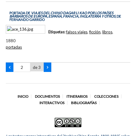
PORTADA DE
VIAJES DEL CHINO DAGAR LI KAO POR LOS PAÍSES
BÁRBAROS DE EUROPA, ESPAÑA, FRANCIA, INGLATERRA Y OTROS
, DE
FERNANDO GARRIDO
Etiquetas:
falsos viajes
,
ficción
,
libros
,
1880
portadas
de 3
INICIO
DOCUMENTOS
ITINERARIOS
COLECCIONES
INTERACTIVOS
BIBLIOGRAFÍAS
Los textos y mapas interactivos del “Archivo China-España, 1800-1950”, salvo