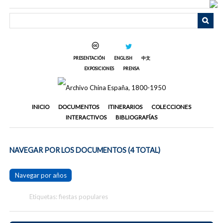
Saltar
al
contenido
principal
PRESENTACIÓN
ENGLISH
中文
EXPOSICIONES
PRENSA
INICIO
DOCUMENTOS
ITINERARIOS
COLECCIONES
INTERACTIVOS
BIBLIOGRAFÍAS
NAVEGAR POR LOS DOCUMENTOS (4 TOTAL)
Navegar por años
Etiquetas: fiestas populares