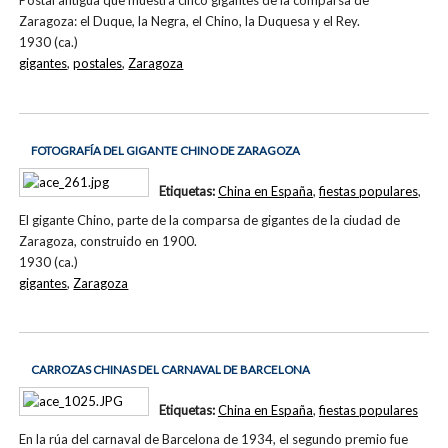
Postal antigua que muestra cinco gigantes de la comparsa de
Zaragoza: el Duque, la Negra, el Chino, la Duquesa y el Rey.
1930 (ca.)
gigantes
,
postales
,
Zaragoza
FOTOGRAFÍA DEL GIGANTE CHINO DE ZARAGOZA
Etiquetas:
China en España
,
fiestas populares
,
El gigante Chino, parte de la comparsa de gigantes de la ciudad de
Zaragoza, construido en 1900.
1930 (ca.)
gigantes
,
Zaragoza
CARROZAS CHINAS DEL CARNAVAL DE BARCELONA
Etiquetas:
China en España
,
fiestas populares
En la rúa del carnaval de Barcelona de 1934, el segundo premio fue