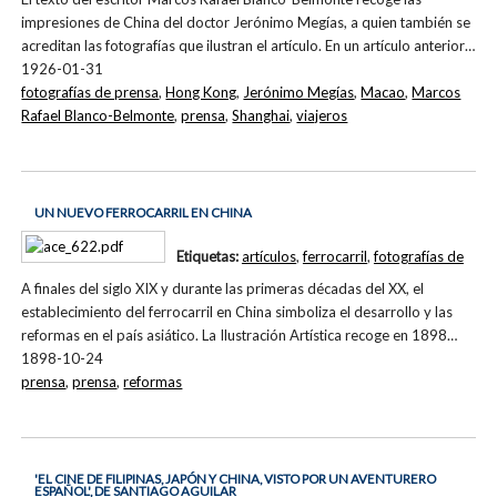
impresiones de China del doctor Jerónimo Megías, a quien también se
acreditan las fotografías que ilustran el artículo. En un artículo anterior…
1926-01-31
fotografías de prensa
,
Hong Kong
,
Jerónimo Megías
,
Macao
,
Marcos
Rafael Blanco-Belmonte
,
prensa
,
Shanghai
,
viajeros
UN NUEVO FERROCARRIL EN CHINA
Etiquetas:
artículos
,
ferrocarril
,
fotografías de
A finales del siglo XIX y durante las primeras décadas del XX, el
establecimiento del ferrocarril en China simboliza el desarrollo y las
reformas en el país asiático. La Ilustración Artística recoge en 1898…
1898-10-24
prensa
,
prensa
,
reformas
'EL CINE DE FILIPINAS, JAPÓN Y CHINA, VISTO POR UN AVENTURERO
ESPAÑOL', DE SANTIAGO AGUILAR