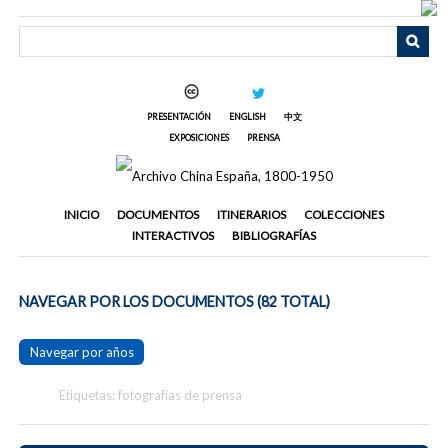
Saltar
al
contenido
principal
PRESENTACIÓN
ENGLISH
中文
EXPOSICIONES
PRENSA
INICIO
DOCUMENTOS
ITINERARIOS
COLECCIONES
INTERACTIVOS
BIBLIOGRAFÍAS
NAVEGAR POR LOS DOCUMENTOS (82 TOTAL)
Navegar por años
Etiquetas: fotografías de prensa