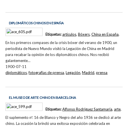
DIPLOMÁTICOS CHINOS EN ESPAÑA
Etiquetas:
artículos
,
Bóxers
,
China en España
,
En los primeros compases de la crisis bóxer del verano de 1900, un
periodista de Nuevo Mundo visitó la Legación de China en Madrid
para recabar la opinión de los diplomáticos chinos. Nos recibió
galantemente…
1900-07-11
diplomáticos
,
fotografías de prensa
,
Legación
,
Madrid
,
prensa
EL MUSEO DE ARTE CHINO EN BARCELONA
Etiquetas:
Alfonso Rodríguez Santamaría
,
arte
,
El suplemento nº. 16 de Blanco y Negro del año 1936 se dedicó al arte
chino. La ocasión la brindó una exitosa exposición celebrada en