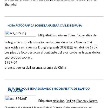
Shanghai
NOTA FOTOGRÁFICA SOBRE LA GUERRA CIVIL EN ESPAÑA
Etiquetas:
España en China
,
fotografías de
Fotografías sobre la situación en España durante la Guerra Civil
aparecidas en la revista Dongfang zazhi 東方雜誌, en abril de 1937.
Los pies de foto destacan el contraste del avance de las tropas de los
sublevados sobre…
1937-04
prensa
,
guerra civil
,
prensa
,
prensa de China
'EL PUEBLO QUE SE HA DORMIDO Y NO DESPIERTA', DE BLANCO-
BELMONTE
Etiquetas:
artículos
,
Beijing
,
Blanco y Negro
,
El texto del escritor Marcos Rafael Blanco-Belmonte recoge las