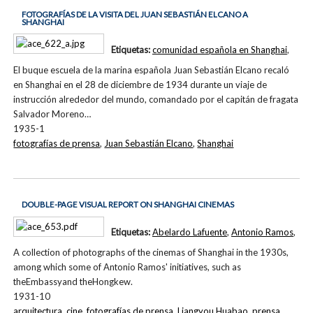
FOTOGRAFÍAS DE LA VISITA DEL JUAN SEBASTIÁN ELCANO A
SHANGHAI
Etiquetas:
comunidad española en Shanghai
,
El buque escuela de la marina española Juan Sebastián Elcano recaló
en Shanghai en el 28 de diciembre de 1934 durante un viaje de
instrucción alrededor del mundo, comandado por el capitán de fragata
Salvador Moreno…
1935-1
fotografías de prensa
,
Juan Sebastián Elcano
,
Shanghai
DOUBLE-PAGE VISUAL REPORT ON SHANGHAI CINEMAS
Etiquetas:
Abelardo Lafuente
,
Antonio Ramos
,
A collection of photographs of the cinemas of Shanghai in the 1930s,
among which some of Antonio Ramos' initiatives, such as
theEmbassyand theHongkew.
1931-10
arquitectura
,
cine
,
fotografías de prensa
,
Liangyou Huabao
,
prensa
,