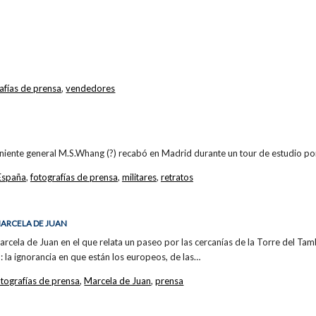
afías de prensa
,
vendedores
eniente general M.S.Whang (?) recabó en Madrid durante un tour de estudio po
España
,
fotografías de prensa
,
militares
,
retratos
 MARCELA DE JUAN
arcela de Juan en el que relata un paseo por las cercanías de la Torre del Tam
 la ignorancia en que están los europeos, de las…
otografías de prensa
,
Marcela de Juan
,
prensa