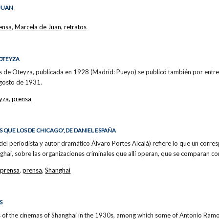
 JUAN
rensa
,
Marcela de Juan
,
retratos
 OTEYZA
uis de Oteyza, publicada en 1928 (Madrid: Pueyo) se publicó también por ent
agosto de 1931.
eyza
,
prensa
 QUE LOS DE CHICAGO', DE DANIEL ESPAÑA
l periodista y autor dramático Álvaro Portes Alcalá) refiere lo que un corresp
ghai, sobre las organizaciones criminales que allí operan, que se comparan co
 prensa
,
prensa
,
Shanghai
S
 of the cinemas of Shanghai in the 1930s, among which some of Antonio Ramos' 