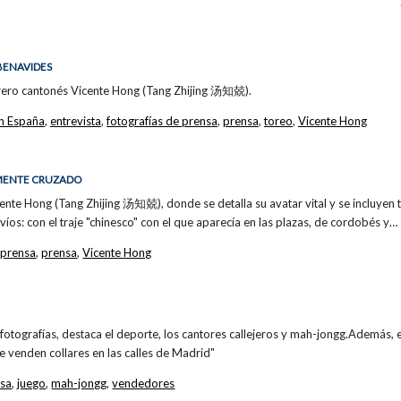
 BENAVIDES
torero cantonés Vicente Hong (Tang Zhijing 汤知兢).
n España
,
entrevista
,
fotografías de prensa
,
prensa
,
toreo
,
Vicente Hong
EMENTE CRUZADO
cente Hong (Tang Zhijing 汤知兢), donde se detalla su avatar vital y se incluyen t
víos: con el traje "chinesco" con el que aparecía en las plazas, de cordobés y…
 prensa
,
prensa
,
Vicente Hong
s fotografías, destaca el deporte, los cantores callejeros y mah-jongg.Además, e
e venden collares en las calles de Madrid"
nsa
,
juego
,
mah-jongg
,
vendedores