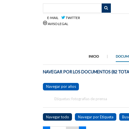
Saltar
al
contenido
E-MAIL
TWITTER
principal
AVISO LEGAL
INICIO
DOCUM
NAVEGAR POR LOS DOCUMENTOS (82 TOTA
Navegar por años
Etiquetas: fotografías de prensa
Navegar todo
Navegar por Etiqueta
Bus