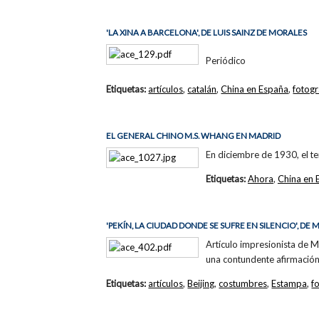
'LA XINA A BARCELONA', DE LUIS SAINZ DE MORALES
Periódico
Etiquetas:
artículos
,
catalán
,
China en España
,
fotogr
EL GENERAL CHINO M.S. WHANG EN MADRID
En diciembre de 1930, el t
Etiquetas:
Ahora
,
China en 
'PEKÍN, LA CIUDAD DONDE SE SUFRE EN SILENCIO', DE
Artículo impresionista de M
una contundente afirmación:
Etiquetas:
artículos
,
Beijing
,
costumbres
,
Estampa
,
f