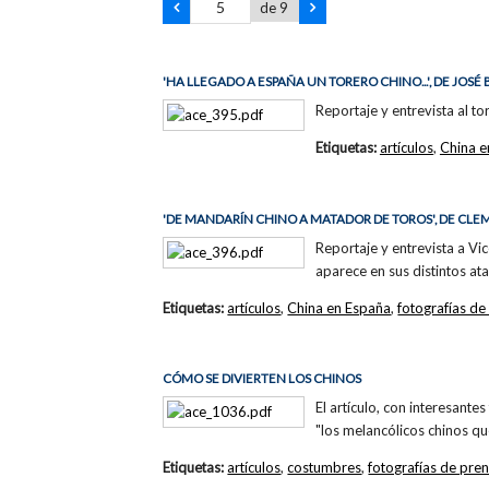
de 9
'HA LLEGADO A ESPAÑA UN TORERO CHINO...', DE JOSÉ
Reportaje y entrevista al 
Etiquetas:
artículos
,
China e
'DE MANDARÍN CHINO A MATADOR DE TOROS', DE CL
Reportaje y entrevista a Vi
aparece en sus distintos ata
Etiquetas:
artículos
,
China en España
,
fotografías de
CÓMO SE DIVIERTEN LOS CHINOS
El artículo, con interesante
"los melancólicos chinos qu
Etiquetas:
artículos
,
costumbres
,
fotografías de pre