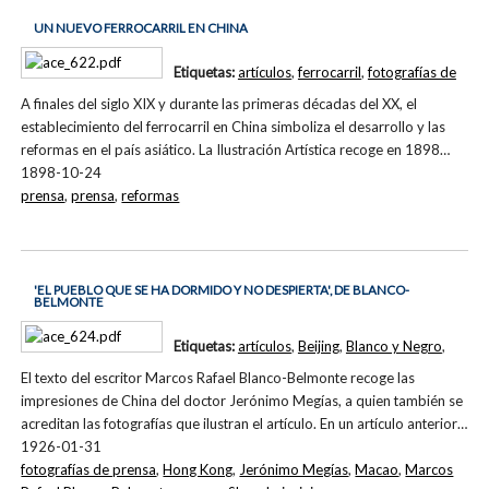
UN NUEVO FERROCARRIL EN CHINA
Etiquetas:
artículos
,
ferrocarril
,
fotografías de
A finales del siglo XIX y durante las primeras décadas del XX, el
establecimiento del ferrocarril en China simboliza el desarrollo y las
reformas en el país asiático. La Ilustración Artística recoge en 1898…
1898-10-24
prensa
,
prensa
,
reformas
'EL PUEBLO QUE SE HA DORMIDO Y NO DESPIERTA', DE BLANCO-
BELMONTE
Etiquetas:
artículos
,
Beijing
,
Blanco y Negro
,
El texto del escritor Marcos Rafael Blanco-Belmonte recoge las
impresiones de China del doctor Jerónimo Megías, a quien también se
acreditan las fotografías que ilustran el artículo. En un artículo anterior…
1926-01-31
fotografías de prensa
,
Hong Kong
,
Jerónimo Megías
,
Macao
,
Marcos