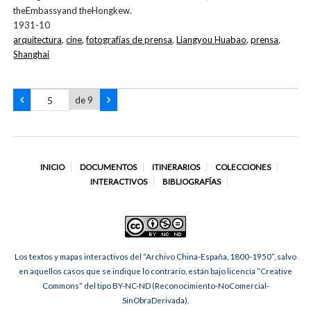
theEmbassyand theHongkew.
1931-10
arquitectura
,
cine
,
fotografías de prensa
,
Liangyou Huabao
,
prensa
,
Shanghai
de 9
INICIO
DOCUMENTOS
ITINERARIOS
COLECCIONES
INTERACTIVOS
BIBLIOGRAFÍAS
Los textos y mapas interactivos del “Archivo China-España, 1800-1950”, salvo
en aquellos casos que se indique lo contrario, están bajo licencia “Creative
Commons” del tipo BY-NC-ND (Reconocimiento-NoComercial-
SinObraDerivada).