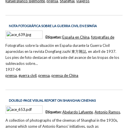
Rafael Blanco-Belmonte
,
prensa
,
Shanghai
,
viajeros
NOTA FOTOGRÁFICA SOBRE LA GUERRA CIVIL EN ESPAÑA
Etiquetas:
España en China
,
fotografías de
Fotografías sobre la situación en España durante la Guerra Civil
aparecidas en la revista Dongfang zazhi 東方雜誌, en abril de 1937.
Los pies de foto destacan el contraste del avance de las tropas de los
sublevados sobre…
1937-04
prensa
,
guerra civil
,
prensa
,
prensa de China
DOUBLE-PAGE VISUAL REPORT ON SHANGHAI CINEMAS
Etiquetas:
Abelardo Lafuente
,
Antonio Ramos
,
A collection of photographs of the cinemas of Shanghai in the 1930s,
among which some of Antonio Ramos' initiatives, such as