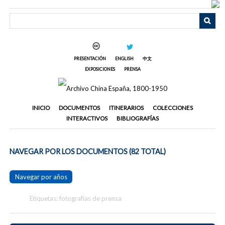
Saltar
al
contenido
principal
PRESENTACIÓN
ENGLISH
中文
EXPOSICIONES
PRENSA
INICIO
DOCUMENTOS
ITINERARIOS
COLECCIONES
INTERACTIVOS
BIBLIOGRAFÍAS
NAVEGAR POR LOS DOCUMENTOS (82 TOTAL)
Navegar por años
Etiquetas: fotografías de prensa