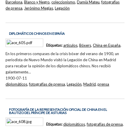
Barcelona
,
Blanco y Negro
,
coleccionismo
,
Damià Mateu
,
fotografías
de prensa
,
Jerónimo Megías
,
Legación
DIPLOMÁTICOS CHINOS EN ESPAÑA
Etiquetas:
artículos
,
Bóxers
,
China en España
,
En los primeros compases de la crisis bóxer del verano de 1900, un
periodista de Nuevo Mundo visitó la Legación de China en Madrid
para recabar la opinión de los diplomáticos chinos. Nos recibió
galantemente…
1900-07-11
diplomáticos
,
fotografías de prensa
,
Legación
,
Madrid
,
prensa
FOTOGRAFÍA DE LA REPRESENTACIÓN OFICIAL DE CHINA EN EL
BAUTIZO DEL PRÍNCIPE DE ASTURIAS
Etiquetas:
diplomáticos
,
fotografías de prensa
,