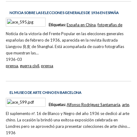
NOTICIA SOBRE LAS ELECCIONES GENERALES DE 1936 EN ESPAÑA
Etiquetas:
España en China
,
fotografías de
Noticia de la victoria del Frente Popular en las elecciones generales
españolas de febrero de 1936, aparecida en la revista ilustrada
Liangyou 良友 de Shanghai. Está acompañada de cuatro fotografías
que muestran las…
1936-03
prensa
,
guerra civil
,
prensa
EL MUSEO DE ARTE CHINO EN BARCELONA
Etiquetas:
Alfonso Rodríguez Santamaría
,
arte
,
El suplemento nº. 16 de Blanco y Negro del año 1936 se dedicó al arte
chino. La ocasión la brindó una exitosa exposición celebrada en
Londres pero se aprovechó para presentar colecciones de arte chino…
1936