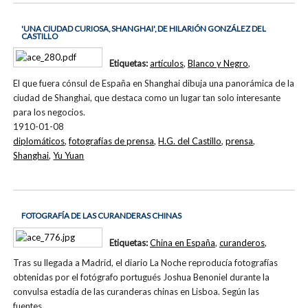
'UNA CIUDAD CURIOSA, SHANGHAI', DE HILARIÓN GONZÁLEZ DEL
CASTILLO
Etiquetas:
artículos
,
Blanco y Negro
,
El que fuera cónsul de España en Shanghai dibuja una panorámica de la
ciudad de Shanghai, que destaca como un lugar tan solo interesante
para los negocios.
1910-01-08
diplomáticos
,
fotografías de prensa
,
H.G. del Castillo
,
prensa
,
Shanghai
,
Yu Yuan
FOTOGRAFÍA DE LAS CURANDERAS CHINAS
Etiquetas:
China en España
,
curanderos
,
Tras su llegada a Madrid, el diario La Noche reproducía fotografías
obtenidas por el fotógrafo portugués Joshua Benoniel durante la
convulsa estadía de las curanderas chinas en Lisboa. Según las
fuentes…