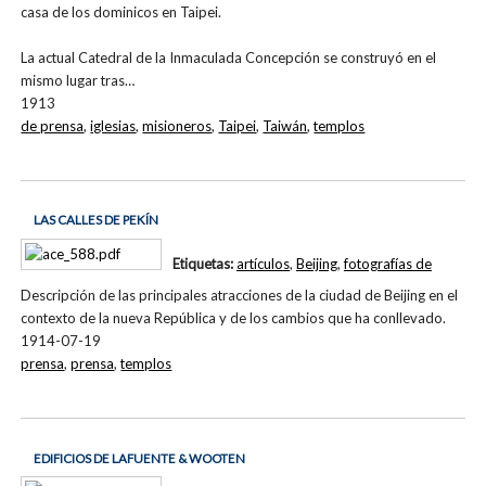
casa de los dominicos en Taipei.
La actual Catedral de la Inmaculada Concepción se construyó en el
mismo lugar tras…
1913
de prensa
,
iglesias
,
misioneros
,
Taipei
,
Taiwán
,
templos
LAS CALLES DE PEKÍN
Etiquetas:
artículos
,
Beijing
,
fotografías de
Descripción de las principales atracciones de la ciudad de Beijing en el
contexto de la nueva República y de los cambios que ha conllevado.
1914-07-19
prensa
,
prensa
,
templos
EDIFICIOS DE LAFUENTE & WOOTEN