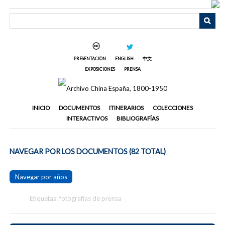
Saltar
al
contenido
principal
PRESENTACIÓN
ENGLISH
中文
EXPOSICIONES
PRENSA
INICIO
DOCUMENTOS
ITINERARIOS
COLECCIONES
INTERACTIVOS
BIBLIOGRAFÍAS
NAVEGAR POR LOS DOCUMENTOS (82 TOTAL)
Navegar por años
Etiquetas: fotografías de prensa