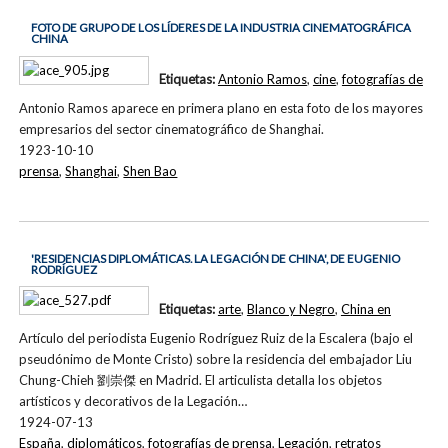
FOTO DE GRUPO DE LOS LÍDERES DE LA INDUSTRIA CINEMATOGRÁFICA
CHINA
Etiquetas:
Antonio Ramos
,
cine
,
fotografías de
Antonio Ramos aparece en primera plano en esta foto de los mayores
empresarios del sector cinematográfico de Shanghai.
1923-10-10
prensa
,
Shanghai
,
Shen Bao
'RESIDENCIAS DIPLOMÁTICAS. LA LEGACIÓN DE CHINA', DE EUGENIO
RODRÍGUEZ
Etiquetas:
arte
,
Blanco y Negro
,
China en
Artículo del periodista Eugenio Rodríguez Ruiz de la Escalera (bajo el
pseudónimo de Monte Cristo) sobre la residencia del embajador Liu
Chung-Chieh 劉崇傑 en Madrid. El articulista detalla los objetos
artísticos y decorativos de la Legación…
1924-07-13
España
,
diplomáticos
,
fotografías de prensa
,
Legación
,
retratos