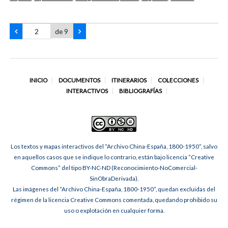
de 9
INICIO
DOCUMENTOS
ITINERARIOS
COLECCIONES
INTERACTIVOS
BIBLIOGRAFÍAS
Los textos y mapas interactivos del “Archivo China-España, 1800-1950”, salvo
en aquellos casos que se indique lo contrario, están bajo licencia “Creative
Commons” del tipo BY-NC-ND (Reconocimiento-NoComercial-
SinObraDerivada).
Las imágenes del “Archivo China-España, 1800-1950”, quedan excluidas del
régimen de la licencia Creative Commons comentada, quedando prohibido su
uso o explotación en cualquier forma.