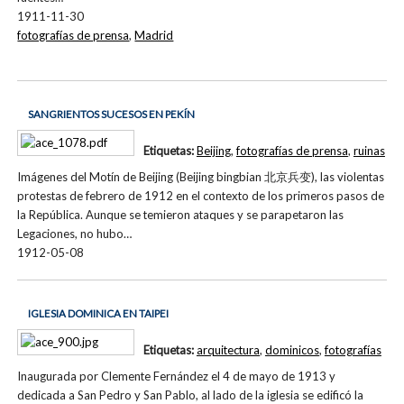
1911-11-30
fotografías de prensa
,
Madrid
SANGRIENTOS SUCESOS EN PEKÍN
Etiquetas:
Beijing
,
fotografías de prensa
,
ruinas
Imágenes del Motín de Beijing (Beijing bingbian 北京兵变), las violentas
protestas de febrero de 1912 en el contexto de los primeros pasos de
la República. Aunque se temieron ataques y se parapetaron las
Legaciones, no hubo…
1912-05-08
IGLESIA DOMINICA EN TAIPEI
Etiquetas:
arquitectura
,
dominicos
,
fotografías
Inaugurada por Clemente Fernández el 4 de mayo de 1913 y
dedicada a San Pedro y San Pablo, al lado de la iglesia se edificó la