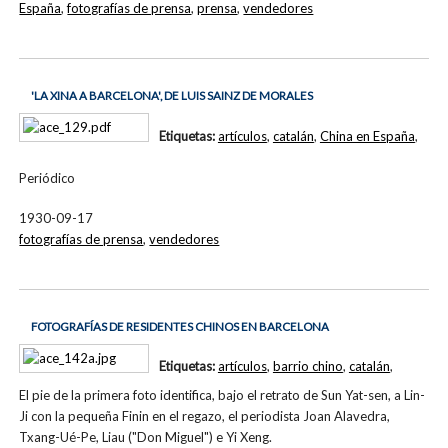
España
,
fotografías de prensa
,
prensa
,
vendedores
'LA XINA A BARCELONA', DE LUIS SAINZ DE MORALES
Etiquetas:
artículos
,
catalán
,
China en España
,
Periódico
1930-09-17
fotografías de prensa
,
vendedores
FOTOGRAFÍAS DE RESIDENTES CHINOS EN BARCELONA
Etiquetas:
artículos
,
barrio chino
,
catalán
,
El pie de la primera foto identifica, bajo el retrato de Sun Yat-sen, a Lin-
Ji con la pequeña Finin en el regazo, el periodista Joan Alavedra,
Txang-Ué-Pe, Liau ("Don Miguel") e Yi Xeng.