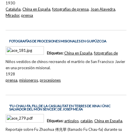
1930
Cataluña
,
China en España
,
fotografías de prensa
,
Joan Alavedra
,
Mirador
,
prensa
FOTOGRAFÍAS DE PROCESIONES MISIONALES EN GUIPÚZCOA
Etiquetas:
China en España
,
fotografías de
Niños vestidos de chinos recreando el martirio de San Francisco Javier
en una procesión misional.
1928
prensa
,
misioneros
,
procesiones
'FU-CHAU-FA, FILL DE LA CASUALITAT EN TERRES DE XINA I ÚNIC
SALVADOR DEL MÓN SENCER', DE JOSEP MEJÍA
Etiquetas:
artículos
,
catalán
,
China en España
,
Reportaje sobre Fu Zhaohua 傅兆華 (llamado Fu Chau-fa) durante su