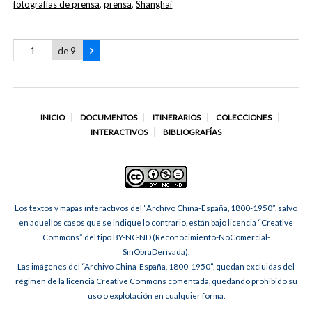
fotografías de prensa
,
prensa
,
Shanghai
de 9
INICIO
DOCUMENTOS
ITINERARIOS
COLECCIONES
INTERACTIVOS
BIBLIOGRAFÍAS
Los textos y mapas interactivos del “Archivo China-España, 1800-1950”, salvo
en aquellos casos que se indique lo contrario, están bajo licencia “Creative
Commons” del tipo BY-NC-ND (Reconocimiento-NoComercial-
SinObraDerivada).
Las imágenes del “Archivo China-España, 1800-1950”, quedan excluidas del
régimen de la licencia Creative Commons comentada, quedando prohibido su
uso o explotación en cualquier forma.