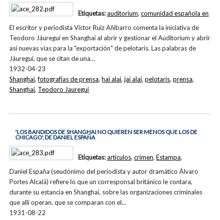
Etiquetas:
auditorium
,
comunidad española en
El escritor y periodista Víctor Ruiz Añibarro comenta la iniciativa de
Teodoro Jáuregui en Shanghai al abrir y gestionar el Auditorium y abrir
así nuevas vías para la "exportación" de pelotaris. Las palabras de
Jáuregui, que se citan de una…
1932-04-23
Shanghai
,
fotografías de prensa
,
hai alai
,
jai alai
,
pelotaris
,
prensa
,
Shanghai
,
Teodoro Jauregui
'LOS BANDIDOS DE SHANGHAI NO QUIEREN SER MENOS QUE LOS DE
CHICAGO', DE DANIEL ESPAÑA
Etiquetas:
artículos
,
crimen
,
Estampa
,
Daniel España (seudónimo del periodista y autor dramático Álvaro
Portes Alcalá) refiere lo que un corresponsal británico le contara,
durante su estancia en Shanghai, sobre las organizaciones criminales
que allí operan, que se comparan con el…
1931-08-22