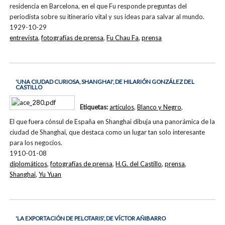
residencia en Barcelona, en el que Fu responde preguntas del
periodista sobre su itinerario vital y sus ideas para salvar al mundo.
1929-10-29
entrevista
,
fotografías de prensa
,
Fu Chau Fa
,
prensa
'UNA CIUDAD CURIOSA, SHANGHAI', DE HILARIÓN GONZÁLEZ DEL
CASTILLO
Etiquetas:
artículos
,
Blanco y Negro
,
El que fuera cónsul de España en Shanghai dibuja una panorámica de la
ciudad de Shanghai, que destaca como un lugar tan solo interesante
para los negocios.
1910-01-08
diplomáticos
,
fotografías de prensa
,
H.G. del Castillo
,
prensa
,
Shanghai
,
Yu Yuan
'LA EXPORTACIÓN DE PELOTARIS', DE VÍCTOR AÑIBARRO