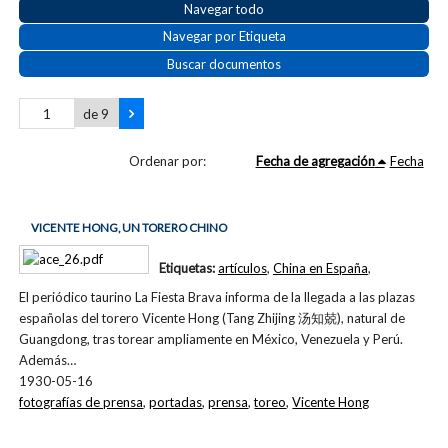
Navegar todo
Navegar por Etiqueta
Buscar documentos
de 9
Ordenar por:
Fecha de agregación
Fecha
VICENTE HONG, UN TORERO CHINO
Etiquetas:
artículos
,
China en España
,
El periódico taurino La Fiesta Brava informa de la llegada a las plazas
españolas del torero Vicente Hong (Tang Zhijing 汤知兢), natural de
Guangdong, tras torear ampliamente en México, Venezuela y Perú.
Además…
1930-05-16
fotografías de prensa
,
portadas
,
prensa
,
toreo
,
Vicente Hong