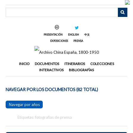
Saltar
al
contenido
principal
PRESENTACIÓN
ENGLISH
中文
EXPOSICIONES
PRENSA
INICIO
DOCUMENTOS
ITINERARIOS
COLECCIONES
INTERACTIVOS
BIBLIOGRAFÍAS
NAVEGAR POR LOS DOCUMENTOS (82 TOTAL)
Navegar por años
Etiquetas: fotografías de prensa