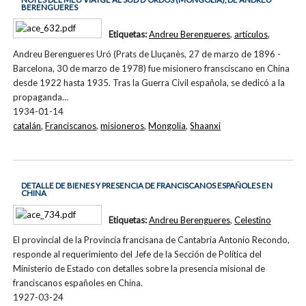
BERENGUERES
Etiquetas:
Andreu Berengueres
,
artículos
,
Andreu Berengueres Uró (Prats de Lluçanès, 27 de marzo de 1896 -
Barcelona, 30 de marzo de 1978) fue misionero fransciscano en China
desde 1922 hasta 1935. Tras la Guerra Civil española, se dedicó a la
propaganda…
1934-01-14
catalán
,
Franciscanos
,
misioneros
,
Mongolia
,
Shaanxi
DETALLE DE BIENES Y PRESENCIA DE FRANCISCANOS ESPAÑOLES EN
CHINA
Etiquetas:
Andreu Berengueres
,
Celestino
El provincial de la Provincia francisana de Cantabria Antonio Recondo,
responde al requerimiento del Jefe de la Sección de Política del
Ministerio de Estado con detalles sobre la presencia misional de
franciscanos españoles en China.
1927-03-24