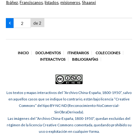
Ibáñez
,
Franciscanos
,
listados
,
misioneros
,
Shaanxi
de 2
INICIO
DOCUMENTOS
ITINERARIOS
COLECCIONES
INTERACTIVOS
BIBLIOGRAFÍAS
Los textos y mapas interactivos del “Archivo China-España, 1800-1950”, salvo
en aquellos casos que se indique lo contrario, están bajo licencia “Creative
Commons” del tipo BY-NC-ND (Reconocimiento-NoComercial-
SinObraDerivada).
Las imágenes del “Archivo China-España, 1800-1950”, quedan excluidas del
régimen de la licencia Creative Commons comentada, quedando prohibido su
uso o explotación en cualquier forma.