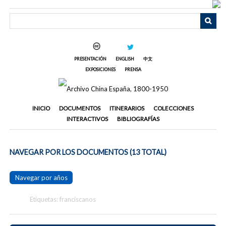
Saltar
al
contenido
principal
PRESENTACIÓN
ENGLISH
中文
EXPOSICIONES
PRENSA
INICIO
DOCUMENTOS
ITINERARIOS
COLECCIONES
INTERACTIVOS
BIBLIOGRAFÍAS
NAVEGAR POR LOS DOCUMENTOS (13 TOTAL)
Navegar por años
Etiquetas: franciscanos