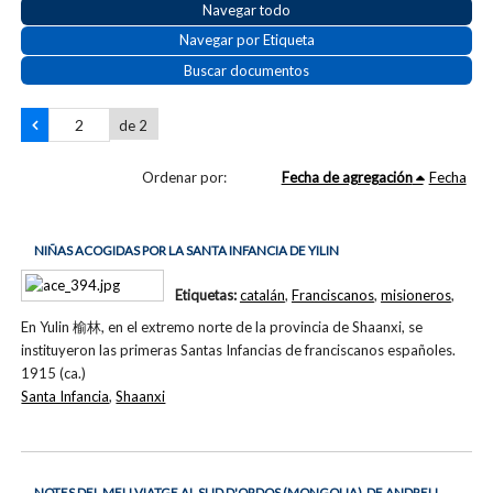
Navegar todo
Navegar por Etiqueta
Buscar documentos
de 2
Ordenar por:
Fecha de agregación
Fecha
NIÑAS ACOGIDAS POR LA SANTA INFANCIA DE YILIN
Etiquetas:
catalán
,
Franciscanos
,
misioneros
,
En Yulin 榆林, en el extremo norte de la provincia de Shaanxi, se
instituyeron las primeras Santas Infancias de franciscanos españoles.
1915 (ca.)
Santa Infancia
,
Shaanxi
NOTES DEL MEU VIATGE AL SUD D'ORDOS (MONGOLIA), DE ANDREU