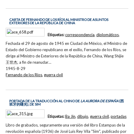
CARTA DE FERNANDO DE LOS RÍOS AL MINISTRO DE ASUNTOS
EXTERIORES DE LA REPÚBLICA DE CHINA
Etiquetas:
correspondencia
,
diplomáticos
,
Fechada el 29 de agosto de 1945 en Ciudad de México, el Ministro de
Estado del Gobierno republicano en el exilio, Fernando de los Ríos, se
dirige al Ministro de Exteriores de la República de China, Wang Shijie
王世杰, a fin de reanudar…
1945-8-29
Fernando de los Ríos
,
guerra civil
PORTADA DE LA TRADUCCIÓN AL CHINO DE
LA AURORA DE ESPAÑA
(西
班牙的曙光), DE SIM
Etiquetas:
Ba Jin
,
dibujo
,
guerra civil
,
portadas
Libro de grabados, seguramente una versión del libro Estampas de la
revolución española (1936) de José Luis Rey Vila "Sim", publicado por