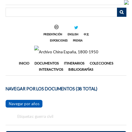
Saltar
al
contenido
principal
PRESENTACIÓN
ENGLISH
中文
EXPOSICIONES
PRENSA
INICIO
DOCUMENTOS
ITINERARIOS
COLECCIONES
INTERACTIVOS
BIBLIOGRAFÍAS
NAVEGAR POR LOS DOCUMENTOS (38 TOTAL)
Navegar por años
Etiquetas: guerra civil