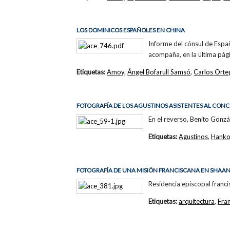
LOS DOMINICOS ESPAÑOLES EN CHINA
Informe del cónsul de Españ
acompaña, en la última pági
Etiquetas:
Amoy
,
Ángel Bofarull Samsó
,
Carlos Orte
FOTOGRAFÍA DE LOS AGUSTINOS ASISTENTES AL CON
En el reverso, Benito Gonzál
Etiquetas:
Agustinos
,
Hank
FOTOGRAFÍA DE UNA MISIÓN FRANCISCANA EN SHAAN
Residencia episcopal franc
Etiquetas:
arquitectura
,
Fra