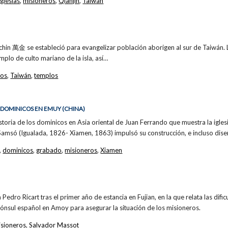
iglesias
,
misioneros
,
Qianjin
,
Taiwán
hin 萬金 se estableció para evangelizar población aborigen al sur de Taiwán. L
mplo de culto mariano de la isla, así…
ros
,
Taiwán
,
templos
S DOMINICOS EN EMUY (CHINA)
toria de los dominicos en Asia oriental de Juan Ferrando que muestra la igles
 Samsó (Igualada, 1826- Xiamen, 1863) impulsó su construcción, e incluso dis
,
dominicos
,
grabado
,
misioneros
,
Xiamen
Pedro Ricart tras el primer año de estancia en Fujian, en la que relata las dif
 cónsul español en Amoy para asegurar la situación de los misioneros.
isioneros
,
Salvador Massot