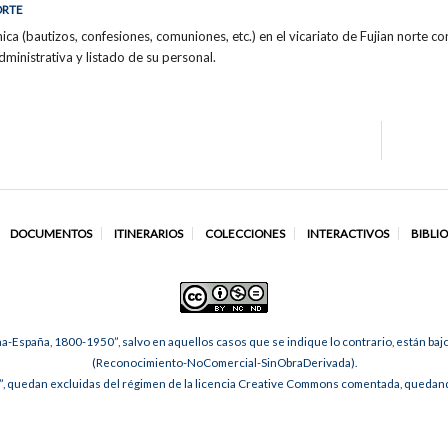
ORTE
ica (bautizos, confesiones, comuniones, etc.) en el vicariato de Fujian norte 
dministrativa y listado de su personal.
DOCUMENTOS
ITINERARIOS
COLECCIONES
INTERACTIVOS
BIBLI
na-España, 1800-1950”, salvo en aquellos casos que se indique lo contrario, están ba
(Reconocimiento-NoComercial-SinObraDerivada).
, quedan excluidas del régimen de la licencia Creative Commons comentada, quedando