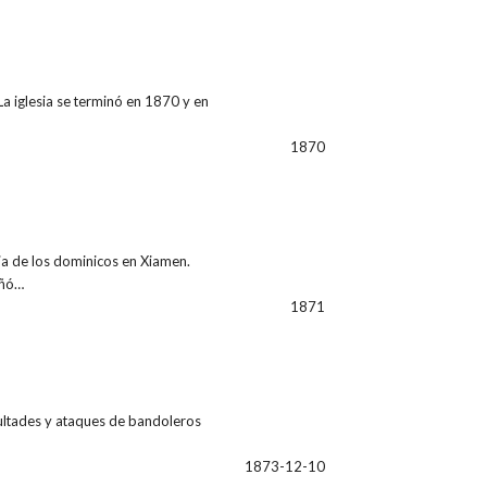
a iglesia se terminó en 1870 y en
1870
ia de los dominicos en Xiamen.
eñó…
1871
icultades y ataques de bandoleros
1873-12-10