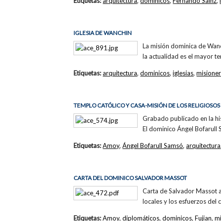
Etiquetas:
arquitectura
,
dominicos
,
Fernando Sáinz
,
IGLESIA DE WANCHIN
La misión dominica de Wanc
la actualidad es el mayor te
Etiquetas:
arquitectura
,
dominicos
,
iglesias
,
misione
TEMPLO CATÓLICO Y CASA-MISIÓN DE LOS RELIGIOSO
Grabado publicado en la his
El dominico Ángel Bofarull
Etiquetas:
Amoy
,
Ángel Bofarull Samsó
,
arquitectura
CARTA DEL DOMINICO SALVADOR MASSOT
Carta de Salvador Massot a 
locales y los esfuerzos del
Etiquetas:
Amoy
,
diplomáticos
,
dominicos
,
Fujian
,
m