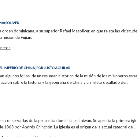
 MASOLIVER
 orden dominicana, a su superior Rafael Masoliver, en que relata las vicisitud
a misión de Fujian.
oneros
L IMPERIO DE CHINA', POR JUSTO AGUILAR
ltan algunos folios, de un resumen histórico de la misión de los misioneros esp
ducción sobre la historia y la geografía de China y un relato detallado de…
es conservadas de la presencia dominica en Taiwán. Se aprecia la primera igl
 1863 por Andrés Chinchón. La iglesia es el origen de la actual catedral de…