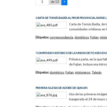
de 13
CARTA DE TOMÁS BADÍA AL PRIOR PROVINCIAL RAFAEL
Carta de Tomás Badía, de la
comunidades cristianas en l
Etiquetas:
correspondencia
,
dominicos
,
Fujian
,
misi
'COMPENDIO HISTORICO DE LA MISION DE FO-KIEN EN E
Primera parte, en la que fa
de Fujian. Incluye una intro
Etiquetas:
dominicos
,
Fujian
,
misioneros
,
Taiwán
PRIMERA IGLESIA DE ADOBE DE QIANJIN
Una de las primeras imágen
inaugurada el 24 de mayo de