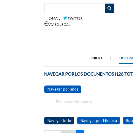
Saltar
al
contenido
E-MAIL
TWITTER
principal
AVISO LEGAL
INICIO
DOCUM
NAVEGAR POR LOS DOCUMENTOS (126 TOT
Navegar por años
Etiquetas: misioneros
Navegar todo
Navegar por Etiqueta
Bus