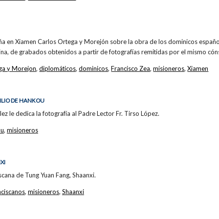
a en Xiamen Carlos Ortega y Morejón sobre la obra de los dominicos españoles
na, de grabados obtenidos a partir de fotografías remitidas por el mismo cóns
ga y Morejon
,
diplomáticos
,
dominicos
,
Francisco Zea
,
misioneros
,
Xiamen
CILIO DE HANKOU
ez le dedica la fotografía al Padre Lector Fr. Tirso López.
ou
,
misioneros
XI
iscana de Tung Yuan Fang, Shaanxi.
nciscanos
,
misioneros
,
Shaanxi