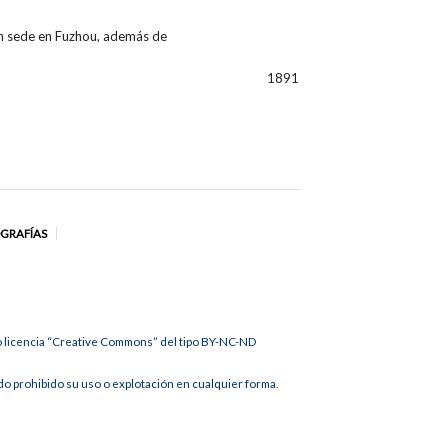
con sede en Fuzhou, además de
1891
OGRAFÍAS
jo licencia “Creative Commons” del tipo BY-NC-ND
 prohibido su uso o explotación en cualquier forma.