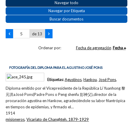
Navegar todo
Navegar por Etiqueta
Buscar documentos
de 13
Ordenar por:
Fecha de agregación
Fecha
FOTOGRAFÍA DEL DIPLOMA PARA EL AGUSTINO JOSÉ PONS
Etiquetas:
Agustinos
,
Hankou
,
José Pons
,
Diploma emitido por el Vicepresidente de la República Li Yuanhong 黎
元洪aJosé Pons(Padre Pons o Peng shenfu 彭神父),director de la
procuración agustina en Hankow, agradeciéndole su labor filantrópica
en tiempos de epidemias, y firmado el…
1914
misioneros
,
Vicariato de Changhteh. 1879-1929