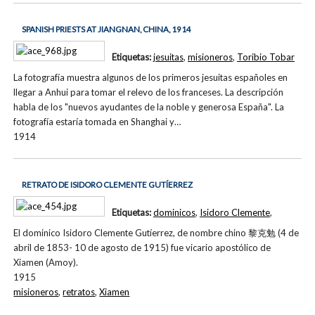
SPANISH PRIESTS AT JIANGNAN, CHINA, 1914
Etiquetas:
jesuitas
,
misioneros
,
Toribio Tobar
La fotografía muestra algunos de los primeros jesuitas españoles en
llegar a Anhui para tomar el relevo de los franceses. La descripción
habla de los "nuevos ayudantes de la noble y generosa España". La
fotografía estaría tomada en Shanghai y…
1914
RETRATO DE ISIDORO CLEMENTE GUTÍERREZ
Etiquetas:
dominicos
,
Isidoro Clemente
,
El dominico Isidoro Clemente Gutíerrez, de nombre chino 黎克勉 (4 de
abril de 1853- 10 de agosto de 1915) fue vicario apostólico de
Xiamen (Amoy).
1915
misioneros
,
retratos
,
Xiamen