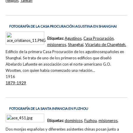
religión
,
Taiwán
FOTOGRAFÍA DE LA CASA PROCURACIÓN AGUSTINA EN SHANGHAI
Etiquetas:
Agustinos
,
Casa Procuración
,
misioneros
,
Shanghai
,
Vicariato de Changhteh.
Edificio de la primera Casa Procuración de los agustinosespañoles en
Shanghai. Se trata de uno de los primeros edificios que diseñó
Abelardo Lafuente en asociación con el norte-americano G.O.
Wootten, con quien había comenzado una relación…
1916
1879-1929
FOTOGRAFÍA DE LA SANTA INFANCIA EN FUZHOU
Etiquetas:
dominicos
,
Fuzhou
,
misioneros
,
Dos monjas españolas y diferentes asistentes chinas posan junto a