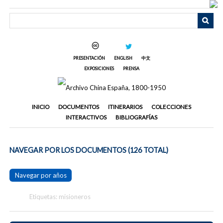
Saltar
al
contenido
principal
PRESENTACIÓN
ENGLISH
中文
EXPOSICIONES
PRENSA
INICIO
DOCUMENTOS
ITINERARIOS
COLECCIONES
INTERACTIVOS
BIBLIOGRAFÍAS
NAVEGAR POR LOS DOCUMENTOS (126 TOTAL)
Navegar por años
Etiquetas: misioneros