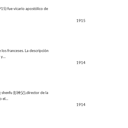
5) fue vicario apostólico de
1915
 los franceses. La descripción
i y…
1914
 shenfu 彭神父),director de la
o el…
1914