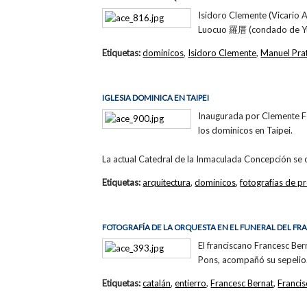
Isidoro Clemente (Vicario A
Luocuo 羅厝 (condado de Yun
Etiquetas:
dominicos
,
Isidoro Clemente
,
Manuel Pra
IGLESIA DOMINICA EN TAIPEI
Inaugurada por Clemente Fer
los dominicos en Taipei.
La actual Catedral de la Inmaculada Concepción se 
Etiquetas:
arquitectura
,
dominicos
,
fotografías de p
FOTOGRAFÍA DE LA ORQUESTA EN EL FUNERAL DEL F
El franciscano Francesc Be
Pons, acompañó su sepelio
Etiquetas:
catalán
,
entierro
,
Francesc Bernat
,
Franci