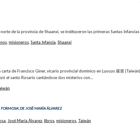
norte de la provincia de Shaanxi, se instituyeron las primeras Santas Infancia
anos
,
misioneros
,
Santa Infancia
,
Shaanxi
 carta de Francisco Giner, vicario provincial dominico en Luocuo 羅厝 (Taiwán),
rezó el santo Rosario cantándose dos misterios con…
aiwán
E FORMOSA', DE JOSÉ MARÍA ÁLVAREZ
osa
,
José María Álvarez
,
libros
,
misioneros
,
Taiwán