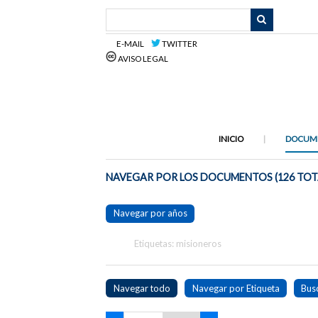
Saltar
al
contenido
E-MAIL
TWITTER
principal
AVISO LEGAL
INICIO
DOCUM
NAVEGAR POR LOS DOCUMENTOS (126 TOT
Navegar por años
Etiquetas: misioneros
Navegar todo
Navegar por Etiqueta
Bus