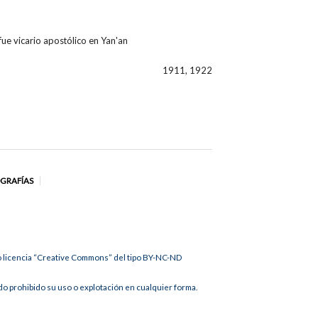
e vicario apostólico en Yan'an
1911, 1922
OGRAFÍAS
jo licencia “Creative Commons” del tipo BY-NC-ND
 prohibido su uso o explotación en cualquier forma.