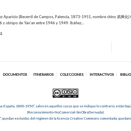
ñez Aparicio (Becerril de Campos, Palencia, 1873-1951, nombre chino 易興化) fu
6 y obispo de Yan'an entre 1946 y 1949. Ibáñez…
os
DOCUMENTOS
ITINERARIOS
COLECCIONES
INTERACTIVOS
BIBLI
na-España, 1800-1950”, salvo en aquellos casos que se indique lo contrario, están ba
(Reconocimiento-NoComercial-SinObraDerivada).
, quedan excluidas del régimen de la licencia Creative Commons comentada, quedando