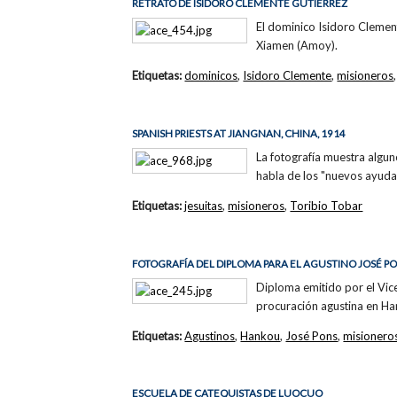
RETRATO DE ISIDORO CLEMENTE GUTÍERREZ
El dominico Isidoro Clemen
Xiamen (Amoy).
Etiquetas:
dominicos
,
Isidoro Clemente
,
misioneros
SPANISH PRIESTS AT JIANGNAN, CHINA, 1914
La fotografía muestra algun
habla de los "nuevos ayuda
Etiquetas:
jesuitas
,
misioneros
,
Toribio Tobar
FOTOGRAFÍA DEL DIPLOMA PARA EL AGUSTINO JOSÉ P
Diploma emitido por el Vi
procuración agustina en Ha
Etiquetas:
Agustinos
,
Hankou
,
José Pons
,
misionero
ESCUELA DE CATEQUISTAS DE LUOCUO