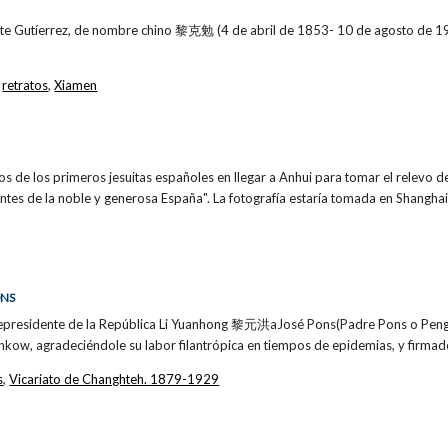
te Gutíerrez, de nombre chino 黎克勉 (4 de abril de 1853- 10 de agosto de 191
,
retratos
,
Xiamen
os de los primeros jesuitas españoles en llegar a Anhui para tomar el relevo de
ntes de la noble y generosa España". La fotografía estaría tomada en Shangha
ONS
cepresidente de la República Li Yuanhong 黎元洪aJosé Pons(Padre Pons o Peng
nkow, agradeciéndole su labor filantrópica en tiempos de epidemias, y firmad
s
,
Vicariato de Changhteh. 1879-1929