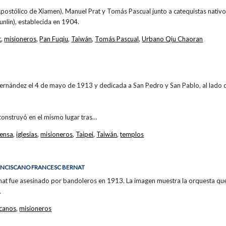
postólico de Xiamen), Manuel Prat y Tomás Pascual junto a catequistas nativos
lin), establecida en 1904.
t
,
misioneros
,
Pan Fuqiu
,
Taiwán
,
Tomás Pascual
,
Urbano Qiu Chaoran
nández el 4 de mayo de 1913 y dedicada a San Pedro y San Pablo, al lado de l
construyó en el mismo lugar tras…
rensa
,
iglesias
,
misioneros
,
Taipei
,
Taiwán
,
templos
RANCISCANO FRANCESC BERNAT
rnat fue asesinado por bandoleros en 1913. La imagen muestra la orquesta que
.
scanos
,
misioneros