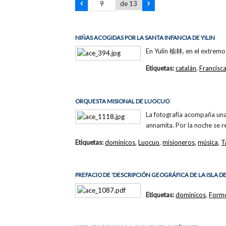
de 13
NIÑAS ACOGIDAS POR LA SANTA INFANCIA DE YILIN
En Yulin 榆林, en el extremo 
Etiquetas:
catalán
,
Francisc
ORQUESTA MISIONAL DE LUOCUO
La fotografía acompaña una
annamita. Por la noche se 
Etiquetas:
dominicos
,
Luocuo
,
misioneros
,
música
,
T
PREFACIO DE 'DESCRIPCIÓN GEOGRÁFICA DE LA ISLA D
Etiquetas:
dominicos
,
Form