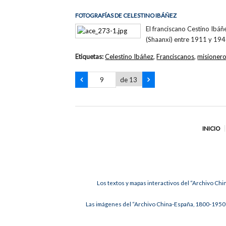
FOTOGRAFÍAS DE CELESTINO IBÁÑEZ
El franciscano Cestino Ibá
(Shaanxi) entre 1911 y 194
Etiquetas:
Celestino Ibáñez
,
Franciscanos
,
misioner
de 13
INICIO
Los textos y mapas interactivos del “Archivo Chi
Las imágenes del “Archivo China-España, 1800-1950”