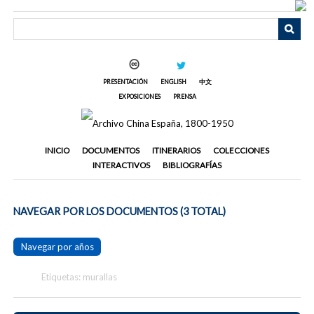
Saltar
al
contenido
principal
PRESENTACIÓN
ENGLISH
中文
EXPOSICIONES
PRENSA
INICIO
DOCUMENTOS
ITINERARIOS
COLECCIONES
INTERACTIVOS
BIBLIOGRAFÍAS
NAVEGAR POR LOS DOCUMENTOS (3 TOTAL)
Navegar por años
Etiquetas: murallas