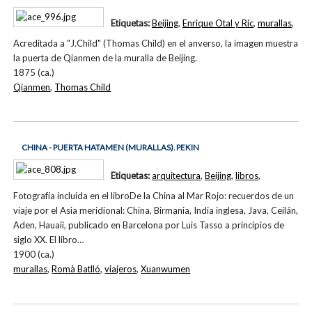
Etiquetas:
Beijing
,
Enrique Otal y Ric
,
murallas
,
Acreditada a "J.Child" (Thomas Child) en el anverso, la imagen muestra
la puerta de Qianmen de la muralla de Beijing.
1875 (ca.)
Qianmen
,
Thomas Child
CHINA - PUERTA HATAMEN (MURALLAS). PEKIN
Etiquetas:
arquitectura
,
Beijing
,
libros
,
Fotografía incluida en el libroDe la China al Mar Rojo: recuerdos de un
viaje por el Asia meridional: China, Birmania, India inglesa, Java, Ceilán,
Aden, Hauaii, publicado en Barcelona por Luis Tasso a principios de
siglo XX. El libro…
1900 (ca.)
murallas
,
Romà Batlló
,
viajeros
,
Xuanwumen