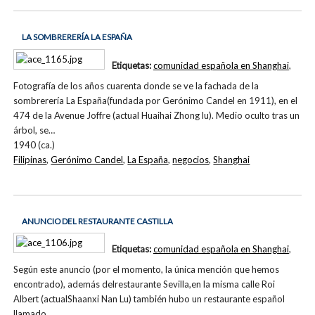
LA SOMBRERERÍA LA ESPAÑA
Etiquetas:
comunidad española en Shanghai
,
Fotografía de los años cuarenta donde se ve la fachada de la
sombrerería La España(fundada por Gerónimo Candel en 1911), en el
474 de la Avenue Joffre (actual Huaihai Zhong lu). Medio oculto tras un
árbol, se…
1940 (ca.)
Filipinas
,
Gerónimo Candel
,
La España
,
negocios
,
Shanghai
ANUNCIO DEL RESTAURANTE CASTILLA
Etiquetas:
comunidad española en Shanghai
,
Según este anuncio (por el momento, la única mención que hemos
encontrado), además delrestaurante Sevilla,en la misma calle Roi
Albert (actualShaanxi Nan Lu) también hubo un restaurante español
llamado…