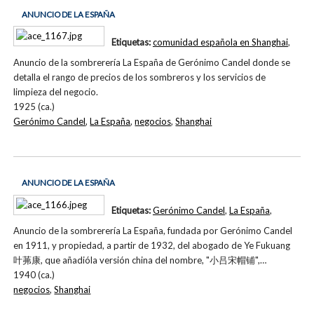
ANUNCIO DE LA ESPAÑA
Etiquetas:
comunidad española en Shanghai
,
Anuncio de la sombrerería La España de Gerónimo Candel donde se
detalla el rango de precios de los sombreros y los servicios de
limpieza del negocio.
1925 (ca.)
Gerónimo Candel
,
La España
,
negocios
,
Shanghai
ANUNCIO DE LA ESPAÑA
Etiquetas:
Gerónimo Candel
,
La España
,
Anuncio de la sombrerería La España, fundada por Gerónimo Candel
en 1911, y propiedad, a partir de 1932, del abogado de Ye Fukuang
叶茀康, que añadióla versión china del nombre, "小吕宋帽铺",…
1940 (ca.)
negocios
,
Shanghai