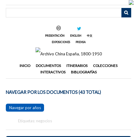
Saltar
al
contenido
principal
PRESENTACIÓN
ENGLISH
中文
EXPOSICIONES
PRENSA
INICIO
DOCUMENTOS
ITINERARIOS
COLECCIONES
INTERACTIVOS
BIBLIOGRAFÍAS
NAVEGAR POR LOS DOCUMENTOS (43 TOTAL)
Navegar por años
Etiquetas: negocios