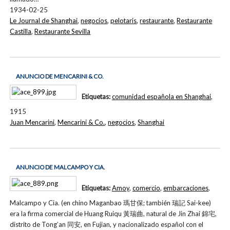
1934-02-25
Le Journal de Shanghai
,
negocios
,
pelotaris
,
restaurante
,
Restaurante
Castilla
,
Restaurante Sevilla
ANUNCIO DE MENCARINI & CO.
Etiquetas:
comunidad española en Shanghai
,
1915
Juan Mencarini
,
Mencarini & Co.
,
negocios
,
Shanghai
ANUNCIO DE MALCAMPO Y CIA.
Etiquetas:
Amoy
,
comercio
,
embarcaciones
,
Malcampo y Cia. (en chino Maganbao 瑪甘保; también 瑞記 Sai-kee)
era la firma comercial de Huang Ruiqu 黃瑞曲, natural de Jin Zhai 錦宅,
distrito de Tong’an 同安, en Fujian, y nacionalizado español con el