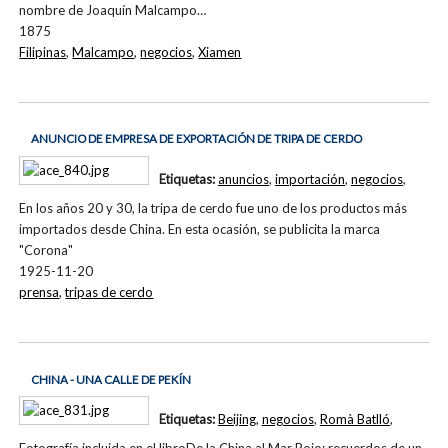
nombre de Joaquín Malcampo…
1875
Filipinas
,
Malcampo
,
negocios
,
Xiamen
ANUNCIO DE EMPRESA DE EXPORTACIÓN DE TRIPA DE CERDO
Etiquetas:
anuncios
,
importación
,
negocios
,
En los años 20 y 30, la tripa de cerdo fue uno de los productos más
importados desde China. En esta ocasión, se publicita la marca
"Corona"
1925-11-20
prensa
,
tripas de cerdo
CHINA - UNA CALLE DE PEKÍN
Etiquetas:
Beijing
,
negocios
,
Romà Batlló
,