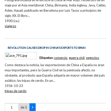
Fotografía incluida en el libroDe la China al Mar Rojo: recuerdos de un
viaje por el Asia meridional: China, Birmania, India inglesa, Java, Ceilán,
Aden, Hauaii, publicado en Barcelona por Luis Tasso a principios de
siglo XX. El libro…
1900 (ca.)
viajeros
REVOLUTION CAUSES DROP IN CHINA'S EXPORTS TO SPAIN
Etiquetas:
comercio
,
guerra civil
,
negocios
,
Como destaca la noticia, las exportaciones de China a España no eran
muy importantes, pero la Guerra Civil en la península afectó, no
obstante, al producto que España adquiría en mayor volumen del país
asiático: las tripas de cerdo. En un…
1936-10-23
tripas de cerdo
de 5