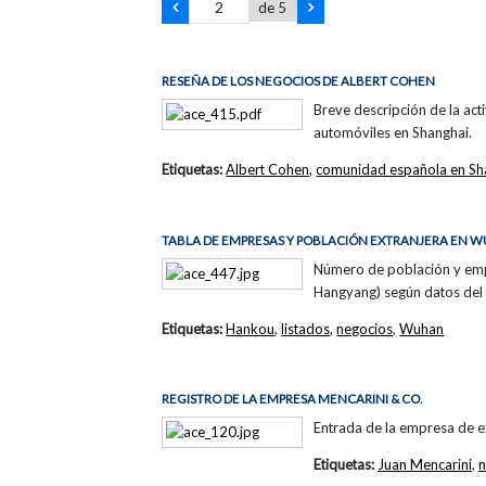
de 5
RESEÑA DE LOS NEGOCIOS DE ALBERT COHEN
Breve descripción de la act
automóviles en Shanghai.
Etiquetas:
Albert Cohen
,
comunidad española en Sh
TABLA DE EMPRESAS Y POBLACIÓN EXTRANJERA EN 
Número de población y empr
Hangyang) según datos del 
Etiquetas:
Hankou
,
listados
,
negocios
,
Wuhan
REGISTRO DE LA EMPRESA MENCARINI & CO.
Entrada de la empresa de e
Etiquetas:
Juan Mencarini
,
n