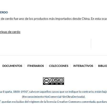
CERDO
pa de cerdo fue uno de los productos más importados desde China. En esta ocas
tripas de cerdo
DOCUMENTOS
ITINERARIOS
COLECCIONES
INTERACTIVOS
BIBLI
na-España, 1800-1950”, salvo en aquellos casos que se indique lo contrario, están ba
(Reconocimiento-NoComercial-SinObraDerivada).
, quedan excluidas del régimen de la licencia Creative Commons comentada, quedando