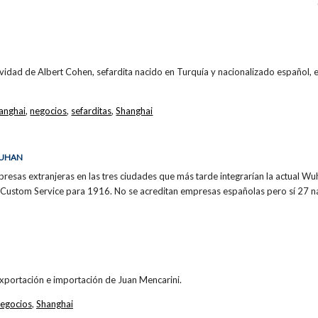
ividad de Albert Cohen, sefardita nacido en Turquía y nacionalizado español, en
anghai
,
negocios
,
sefarditas
,
Shanghai
WUHAN
esas extranjeras en las tres ciudades que más tarde integrarían la actual 
Custom Service para 1916. No se acreditan empresas españolas pero sí 27 na
xportación e importación de Juan Mencarini.
egocios
,
Shanghai