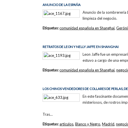
ANUNCIO DE LA ESPAÑA
Anuncio de la sombrerería 
limpieza del negocio.
Etiquetas:
comunidad española en Shanghai
,
Gerón
RETRATOS DE LEON Y NELLY JAFFE EN SHANGHAI
Leon Jaffe fue un empresari
estuvo a cargo de una empr
Etiquetas:
comunidad española en Shanghai
,
negoci
LOS CHINOS VENDEDORES DE COLLARES DE PERLAS, DE
En este fascinante document
misteriosos, de rostros imp
Tras…
Etiquetas:
artículos
,
Blanco y Negro
,
Madrid
,
negoci