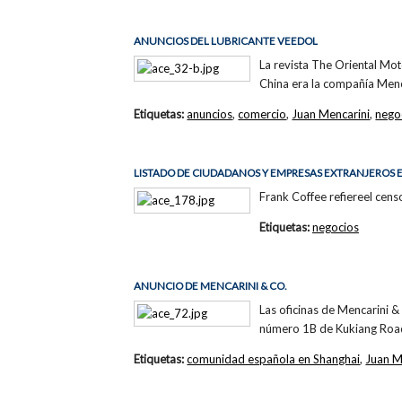
ANUNCIOS DEL LUBRICANTE VEEDOL
La revista The Oriental Mot
China era la compañía Menc
Etiquetas:
anuncios
,
comercio
,
Juan Mencarini
,
nego
LISTADO DE CIUDADANOS Y EMPRESAS EXTRANJEROS E
Frank Coffee refiereel cens
Etiquetas:
negocios
ANUNCIO DE MENCARINI & CO.
Las oficinas de Mencarini & 
número 1B de Kukiang Road (
Etiquetas:
comunidad española en Shanghai
,
Juan M