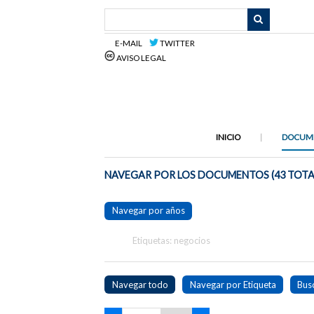
Saltar
al
contenido
E-MAIL
TWITTER
principal
AVISO LEGAL
INICIO
DOCUM
NAVEGAR POR LOS DOCUMENTOS (43 TOTA
Navegar por años
Etiquetas: negocios
Navegar todo
Navegar por Etiqueta
Bus