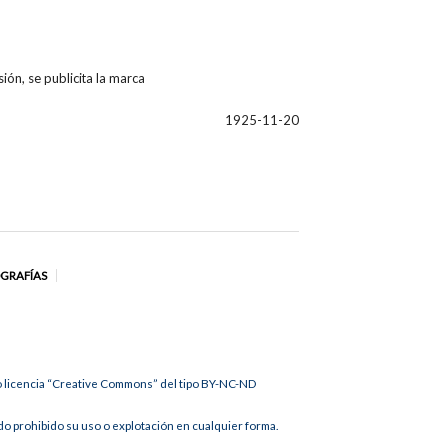
ión, se publicita la marca
1925-11-20
OGRAFÍAS
jo licencia “Creative Commons” del tipo BY-NC-ND
 prohibido su uso o explotación en cualquier forma.