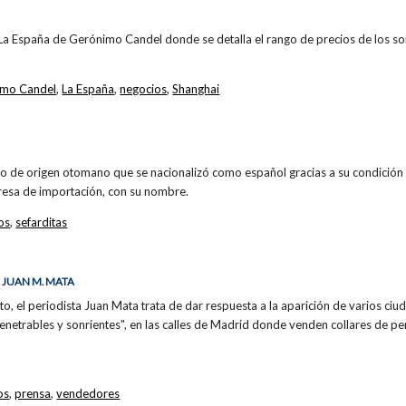
La España de Gerónimo Candel donde se detalla el rango de precios de los so
imo Candel
,
La España
,
negocios
,
Shanghai
o de origen otomano que se nacionalizó como español gracias a su condición d
esa de importación, con su nombre.
os
,
sefarditas
 JUAN M. MATA
o, el periodista Juan Mata trata de dar respuesta a la aparición de varios ci
enetrables y sonrientes", en las calles de Madrid donde venden collares de per
os
,
prensa
,
vendedores