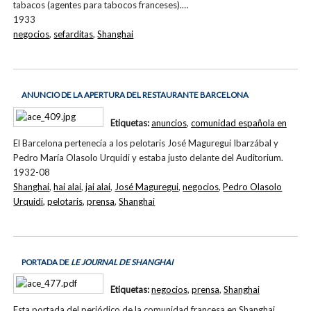
tabacos (agentes para tabocos franceses).…
1933
negocios
,
sefarditas
,
Shanghai
ANUNCIO DE LA APERTURA DEL RESTAURANTE BARCELONA
Etiquetas:
anuncios
,
comunidad española en
El Barcelona pertenecía a los pelotaris José Maguregui Ibarzábal y
Pedro María Olasolo Urquidi y estaba justo delante del Auditorium.
1932-08
Shanghai
,
hai alai
,
jai alai
,
José Maguregui
,
negocios
,
Pedro Olasolo
Urquidi
,
pelotaris
,
prensa
,
Shanghai
PORTADA DE
LE JOURNAL DE SHANGHAI
Etiquetas:
negocios
,
prensa
,
Shanghai
Esta portada del periódico de la comunidad francesa en Shanghai