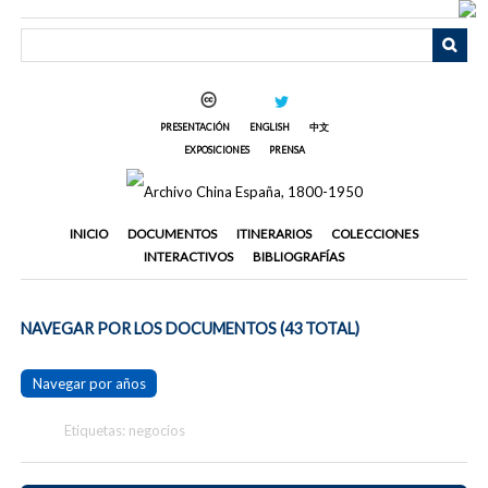
Saltar
al
contenido
principal
PRESENTACIÓN
ENGLISH
中文
EXPOSICIONES
PRENSA
INICIO
DOCUMENTOS
ITINERARIOS
COLECCIONES
INTERACTIVOS
BIBLIOGRAFÍAS
NAVEGAR POR LOS DOCUMENTOS (43 TOTAL)
Navegar por años
Etiquetas: negocios