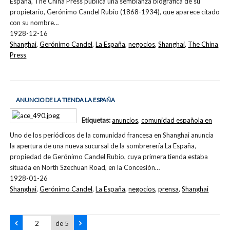
España, The China Press publica una semblanza biográfica de su
propietario, Gerónimo Candel Rubio (1868-1934), que aparece citado
con su nombre…
1928-12-16
Shanghai
,
Gerónimo Candel
,
La España
,
negocios
,
Shanghai
,
The China
Press
ANUNCIO DE LA TIENDA LA ESPAÑA
Etiquetas:
anuncios
,
comunidad española en
Uno de los periódicos de la comunidad francesa en Shanghai anuncia
la apertura de una nueva sucursal de la sombrerería La España,
propiedad de Gerónimo Candel Rubio, cuya primera tienda estaba
situada en North Szechuan Road, en la Concesión…
1928-01-26
Shanghai
,
Gerónimo Candel
,
La España
,
negocios
,
prensa
,
Shanghai
de 5