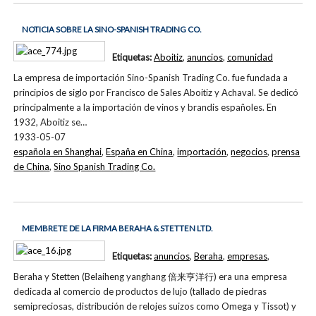
NOTICIA SOBRE LA SINO-SPANISH TRADING CO.
Etiquetas:
Aboitiz
,
anuncios
,
comunidad
La empresa de importación Sino-Spanish Trading Co. fue fundada a
principios de siglo por Francisco de Sales Aboitiz y Achaval. Se dedicó
principalmente a la importación de vinos y brandis españoles. En
1932, Aboitiz se…
1933-05-07
española en Shanghai
,
España en China
,
importación
,
negocios
,
prensa
de China
,
Sino Spanish Trading Co.
MEMBRETE DE LA FIRMA BERAHA & STETTEN LTD.
Etiquetas:
anuncios
,
Beraha
,
empresas
,
Beraha y Stetten (Belaiheng yanghang 倍来亨洋行) era una empresa
dedicada al comercio de productos de lujo (tallado de piedras
semipreciosas, distribución de relojes suizos como Omega y Tissot) y