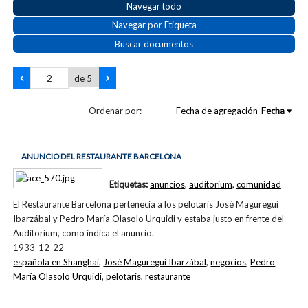
Navegar todo
Navegar por Etiqueta
Buscar documentos
de 5
Ordenar por:
Fecha de agregación
Fecha
ANUNCIO DEL RESTAURANTE BARCELONA
Etiquetas:
anuncios
,
auditorium
,
comunidad
El Restaurante Barcelona pertenecía a los pelotaris José Maguregui
Ibarzábal y Pedro María Olasolo Urquidi y estaba justo en frente del
Auditorium, como indica el anuncio.
1933-12-22
española en Shanghai
,
José Maguregui Ibarzábal
,
negocios
,
Pedro
María Olasolo Urquidi
,
pelotaris
,
restaurante