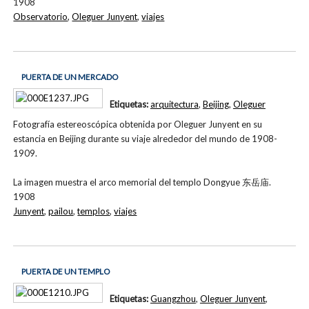
1908
Observatorio
,
Oleguer Junyent
,
viajes
PUERTA DE UN MERCADO
Etiquetas:
arquitectura
,
Beijing
,
Oleguer
Fotografía estereoscópica obtenida por Oleguer Junyent en su
estancia en Beijing durante su viaje alrededor del mundo de 1908-
1909.
La imagen muestra el arco memorial del templo Dongyue 东岳庙.
1908
Junyent
,
pailou
,
templos
,
viajes
PUERTA DE UN TEMPLO
Etiquetas:
Guangzhou
,
Oleguer Junyent
,