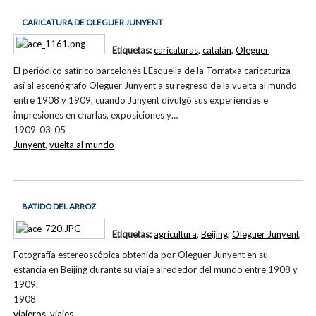
CARICATURA DE OLEGUER JUNYENT
Etiquetas:
caricaturas
,
catalán
,
Oleguer
El periódico satírico barcelonés L'Esquella de la Torratxa caricaturiza
así al escenógrafo Oleguer Junyent a su regreso de la vuelta al mundo
entre 1908 y 1909, cuando Junyent divulgó sus experiencias e
impresiones en charlas, exposiciones y…
1909-03-05
Junyent
,
vuelta al mundo
BATIDO DEL ARROZ
Etiquetas:
agricultura
,
Beijing
,
Oleguer Junyent
,
Fotografía estereoscópica obtenida por Oleguer Junyent en su
estancia en Beijing durante su viaje alrededor del mundo entre 1908 y
1909.
1908
viajeros
,
viajes