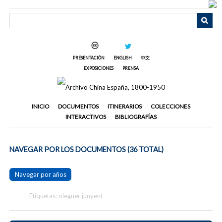
Saltar
al
contenido
principal
PRESENTACIÓN
ENGLISH
中文
EXPOSICIONES
PRENSA
INICIO
DOCUMENTOS
ITINERARIOS
COLECCIONES
INTERACTIVOS
BIBLIOGRAFÍAS
NAVEGAR POR LOS DOCUMENTOS (36 TOTAL)
Navegar por años
Etiquetas: oleguer junyent