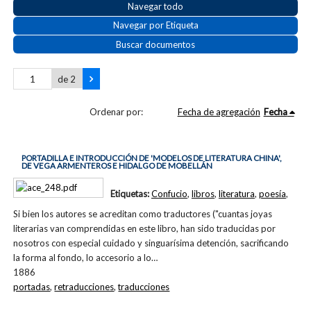
Navegar todo
Navegar por Etiqueta
Buscar documentos
de 2
Ordenar por:
Fecha de agregación
Fecha
PORTADILLA E INTRODUCCIÓN DE 'MODELOS DE LITERATURA CHINA',
DE VEGA ARMENTEROS E HIDALGO DE MOBELLÁN
Etiquetas:
Confucio
,
libros
,
literatura
,
poesía
,
Si bien los autores se acreditan como traductores ("cuantas joyas
literarias van comprendidas en este libro, han sido traducidas por
nosotros con especial cuidado y singuarísima detención, sacrificando
la forma al fondo, lo accesorio a lo…
1886
portadas
,
retraducciones
,
traducciones