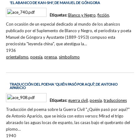
'EL ABANICO DE KAN-SHI', DE MANUEL DE GÓNGORA
Etiquetas:
Blanco y Negro
,
ficción
,
Con ocasión de un especial dedicado al mundo de los abanicos
publicado por el Suplemento de Blanco y Negro, el periodista y poeta
Manuel de Góngora y Ayustante (1889-1953) compuso esta
preciosista "leyenda china", que atestigua la…
1936
orientalismo
,
poesía
,
prensa
,
simbolismo
TRADUCCIÓN DEL POEMA 'QUIÉN PASÓ POR AQUÍ', DE ANTONIO
APARICIO
Etiquetas:
guerra civil
,
poesía
,
traducciones
Traducción del poema sobre la Guerra Civil "¿Quién pasó por aquí?"
de Antonio Aparicio, que se inicia con estos versos: Mirad el trigo
abrasado las aguas locas de espanto, las casas bajo el quebranto del
plomo…
1940