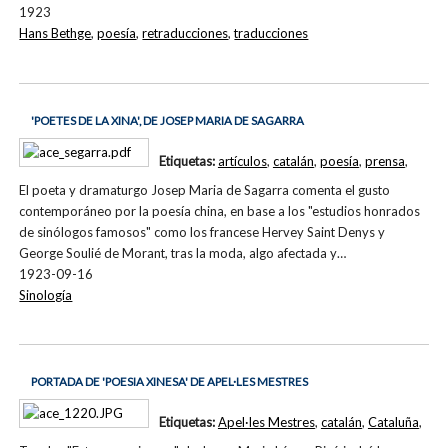
1923
Hans Bethge
,
poesía
,
retraducciones
,
traducciones
'POETES DE LA XINA', DE JOSEP MARIA DE SAGARRA
Etiquetas:
artículos
,
catalán
,
poesía
,
prensa
,
El poeta y dramaturgo Josep Maria de Sagarra comenta el gusto
contemporáneo por la poesía china, en base a los "estudios honrados
de sinólogos famosos" como los francese Hervey Saint Denys y
George Soulié de Morant, tras la moda, algo afectada y…
1923-09-16
Sinología
PORTADA DE 'POESIA XINESA' DE APEL·LES MESTRES
Etiquetas:
Apel·les Mestres
,
catalán
,
Cataluña
,