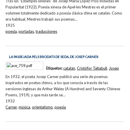
Tras las "Estampes xineses" de Josep Maria López-Picó incluídas en
Popularitat (1922), Poesia xinesa de Apel·les Mestres es el primer
volumen totalmente dedicado a poesía clásica china en catalán. Como
era habitual, Mestres trabajó sus poemas…
1925
poesía
,
portadas
,
traducciones
LA PASSEJADA PELS BRODATS DE SEDA, DE JOSEP CARNER
Etiquetas:
catalán
,
Cristófor Taltabull
,
Josep
En 1932, el poeta Josep Carner publicó una serie de poemas
inspirados en poetas chinos, a los que conocía a través de las
versiones inglesas de Arthur Waley (A Hundred and Seventy Chinese
Poems, 1919), y que más tarde se…
1932
Carner
,
música
,
orientalismo
,
poesía