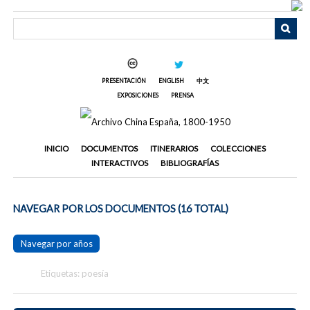
Saltar
al
contenido
principal
PRESENTACIÓN
ENGLISH
中文
EXPOSICIONES
PRENSA
INICIO
DOCUMENTOS
ITINERARIOS
COLECCIONES
INTERACTIVOS
BIBLIOGRAFÍAS
NAVEGAR POR LOS DOCUMENTOS (16 TOTAL)
Navegar por años
Etiquetas: poesía