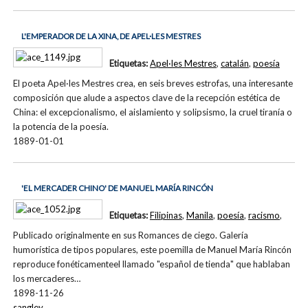
L'EMPERADOR DE LA XINA, DE APEL·LES MESTRES
Etiquetas:
Apel·les Mestres
,
catalán
,
poesía
El poeta Apel·les Mestres crea, en seis breves estrofas, una interesante
composición que alude a aspectos clave de la recepción estética de
China: el excepcionalismo, el aislamiento y solipsismo, la cruel tiranía o
la potencia de la poesía.
1889-01-01
'EL MERCADER CHINO' DE MANUEL MARÍA RINCÓN
Etiquetas:
Filipinas
,
Manila
,
poesía
,
racismo
,
Publicado originalmente en sus Romances de ciego. Galería
humorística de tipos populares, este poemilla de Manuel María Rincón
reproduce fonéticamenteel llamado "español de tienda" que hablaban
los mercaderes…
1898-11-26
sangley