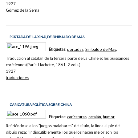
1927
Gómez de la Serna
PORTADA DE 'LA XINA', DE SINIBALDO DE MAS
Etiquetas:
portadas
,
Sinibaldo de Mas
,
Traducción al catalán de la tercera parte de La Chine et les puissances
chrétiennes(París: Hachette, 1861, 2 vols.)
1927
traducciones
CARICATURA POLÍTICA SOBRE CHINA
Etiquetas:
caricaturas
,
catalán
,
humor
,
Refiriéndose a los "juegos malabares" del título, la línea al pie del
dibujo reza: "Indiscutiblemente, los que los hacen mejor son los