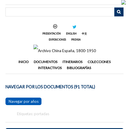
Saltar
al
contenido
principal
PRESENTACIÓN
ENGLISH
中文
EXPOSICIONES
PRENSA
INICIO
DOCUMENTOS
ITINERARIOS
COLECCIONES
INTERACTIVOS
BIBLIOGRAFÍAS
NAVEGAR POR LOS DOCUMENTOS (91 TOTAL)
Navegar por años
Etiquetas: portadas