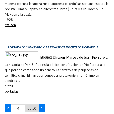
manera extensa la guerra ruso-japonesa en crónicas semanales para la
revista Pluma y Lápiz y en diferentes libros (De Yalú a Mukden y De
Mukden a la paz),…
1928
Yat-sen
PORTADA DE
YAN-SI-PAO O LA ESVÁSTICA DE ORO
, DE PÍO BAROJA
Etiquetas:
ficción
,
Marcela de Juan
,
Pío Baroja
,
La historia de Yan-Si-Pao es la irónica contribución de Pío Baroja a lo
que percibe como todo un género, la narrativa de peripecias de
temática china. El narrador conoce al protagonista homónimo en
Londres,…
1928
portadas
de 10