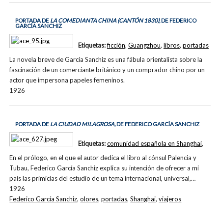
PORTADA DE
LA COMEDIANTA CHINA (CANTÓN 1830)
, DE FEDERICO
GARCÍA SANCHIZ
Etiquetas:
ficción
,
Guangzhou
,
libros
,
portadas
La novela breve de García Sanchiz es una fábula orientalista sobre la
fascinación de un comerciante británico y un comprador chino por un
actor que impersona papeles femeninos.
1926
PORTADA DE
LA CIUDAD MILAGROSA,
DE FEDERICO GARCÍA SANCHIZ
Etiquetas:
comunidad española en Shanghai
,
En el prólogo, en el que el autor dedica el libro al cónsul Palencia y
Tubau, Federico García Sanchiz explica su intención de ofrecer a mi
país las primicias del estudio de un tema internacional, universal,…
1926
Federico García Sanchiz
,
olores
,
portadas
,
Shanghai
,
viajeros