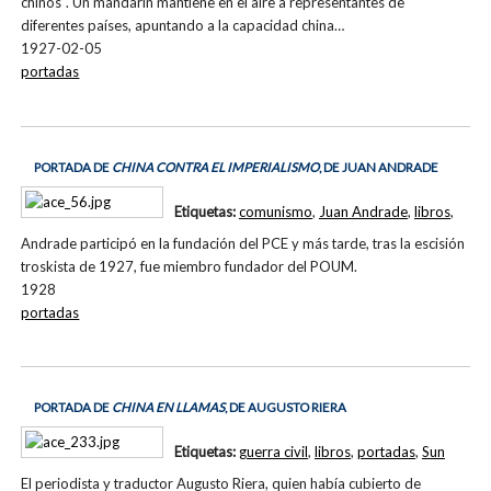
chinos". Un mandarín mantiene en el aire a representantes de
diferentes países, apuntando a la capacidad china…
1927-02-05
portadas
PORTADA DE
CHINA CONTRA EL IMPERIALISMO
, DE JUAN ANDRADE
Etiquetas:
comunismo
,
Juan Andrade
,
libros
,
Andrade participó en la fundación del PCE y más tarde, tras la escisión
troskista de 1927, fue miembro fundador del POUM.
1928
portadas
PORTADA DE
CHINA EN LLAMAS
, DE AUGUSTO RIERA
Etiquetas:
guerra civil
,
libros
,
portadas
,
Sun
El periodista y traductor Augusto Riera, quien había cubierto de