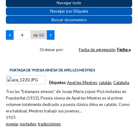
Navegar todo
Navegar por Etiqueta
Buscar documentos
de 10
Ordenar por:
Fecha de agregación
Fecha
PORTADA DE 'POESIA XINESA' DE APEL·LES MESTRES
Etiquetas:
Apel·les Mestres
,
catalán
,
Cataluña
,
Tras las "Estampes xineses" de Josep Maria López-Picó incluídas en
Popularitat (1922), Poesia xinesa de Apel·les Mestres es el primer
volumen totalmente dedicado a poesía clásica china en catalán. Como
era habitual, Mestres trabajó sus poemas…
1925
poesía
,
portadas
,
traducciones