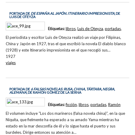
PORTADA DE
DE ESPAÑA AL JAPÓN. ITINERARIO IMPRESIONISTA
, DE
LUIS DE OTEYZA
Etiquetas:
libros
,
Luis de Oteyza
,
portadas
,
El periodista y escritor Luis de Oteyza realizó un viaje por Filipinas,
China y Japón en 1927, tras el que escribió la novela El diablo blanco
(1928) y este Itinerario impresionista en el que recogió sus…
1927
viajes
PORTADA DE
6 FALSAS NOVELAS: RUSA, CHINA, TÁRTARA, NEGRA,
ALEMANA
, DE RAMÓN GÓMEZ DE LA SERNA
Etiquetas:
ficción
,
libros
,
portadas
,
Ramón
El volumen incluye “Los dos marineros (falsa novela china)”, en la que
Niquita, que fielmente ha esperado a su amado Yama mientras ha
estado en la mar desconfía de él y lo sigue hasta el puerto y sus
burdeles. Dirige entonces su atención a…