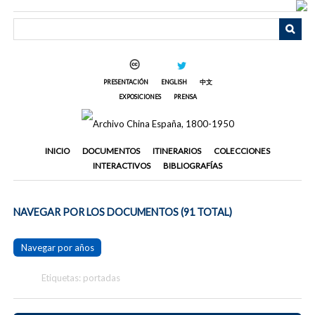
Saltar
al
contenido
principal
PRESENTACIÓN
ENGLISH
中文
EXPOSICIONES
PRENSA
INICIO
DOCUMENTOS
ITINERARIOS
COLECCIONES
INTERACTIVOS
BIBLIOGRAFÍAS
NAVEGAR POR LOS DOCUMENTOS (91 TOTAL)
Navegar por años
Etiquetas: portadas