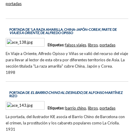
portadas
PORTADA DE 'LA RAZA AMARILLA. CHINA-JAPÓN-COREA', PARTE DE
VIAJES A ORIENTE
, DE ALFREDO OPISSO
Etiquetas:
falsos viajes
,
libros
,
portadas
En Viaje a Oriente, Alfredo Opisso y Viñas se valió del recurso del viaje
para llevar al lector de esta obra por diferentes territorios de Asia. La
sección titulada "La raza amarilla" cubre China, Japón y Corea.
1898
PORTADA DE
EL BARRIO CHINO AL DESNUDO
, DE ALFONSO MARTÍNEZ
RIZO
Etiquetas:
barrio chino
,
libros
,
portadas
La portada, del ilustrador Kif, asocia el Barrio Chino de Barcelona con
el crimen, la prostitución y los cabarets populares como La Criolla.
1931