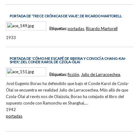
PORTADA DE 'TRECE CRÓNICAS DE VIAJE', DE RICARDO MARTORELL
Etiquetas:
portadas
,
Ricardo Martorell
1933
PORTADA DE 'CÓMO ME ESCAPÉ DE SIBERIA Y CONOCÍ A CHANG-KAI-
SHEK', DEL CONDE KAROL DE CZOLA-ÖLAI
Etiquetas:
ficción
,
Julio de Larracoechea
,
José Eugenio Borao ha defendido que bajo el Conde Karol de Czola-
Ölai se encuentra en realidad Julio de Larracoechea. Más allá de que
Czola-Ölai al revés nos de Olaizola, Borao ha cotejado el libro del
supuesto conde con Ramonchu en Shanghai,…
1942
portadas