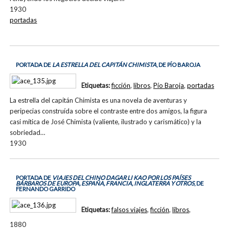
1930
portadas
PORTADA DE
LA ESTRELLA DEL CAPITÁN CHIMISTA
, DE PÍO BAROJA
Etiquetas:
ficción
,
libros
,
Pío Baroja
,
portadas
La estrella del capitán Chimista es una novela de aventuras y
peripecias construída sobre el contraste entre dos amigos, la figura
casi mítica de José Chimista (valiente, ilustrado y carismático) y la
sobriedad…
1930
PORTADA DE
VIAJES DEL CHINO DAGAR LI KAO POR LOS PAÍSES
BÁRBAROS DE EUROPA, ESPAÑA, FRANCIA, INGLATERRA Y OTROS
, DE
FERNANDO GARRIDO
Etiquetas:
falsos viajes
,
ficción
,
libros
,
1880