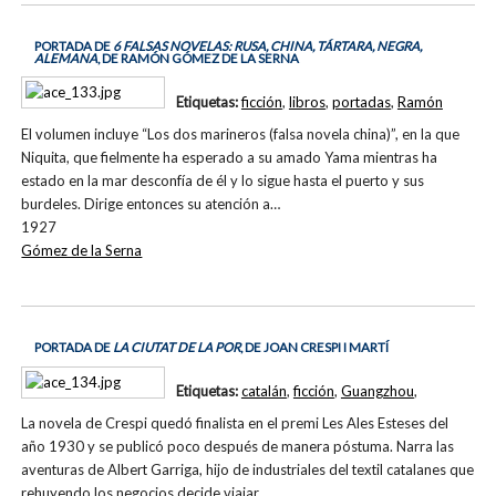
PORTADA DE
6 FALSAS NOVELAS: RUSA, CHINA, TÁRTARA, NEGRA,
ALEMANA
, DE RAMÓN GÓMEZ DE LA SERNA
Etiquetas:
ficción
,
libros
,
portadas
,
Ramón
El volumen incluye “Los dos marineros (falsa novela china)”, en la que
Niquita, que fielmente ha esperado a su amado Yama mientras ha
estado en la mar desconfía de él y lo sigue hasta el puerto y sus
burdeles. Dirige entonces su atención a…
1927
Gómez de la Serna
PORTADA DE
LA CIUTAT DE LA POR
, DE JOAN CRESPI I MARTÍ
Etiquetas:
catalán
,
ficción
,
Guangzhou
,
La novela de Crespi quedó finalista en el premi Les Ales Esteses del
año 1930 y se publicó poco después de manera póstuma. Narra las
aventuras de Albert Garriga, hijo de industriales del textil catalanes que
rehuyendo los negocios decide viajar…