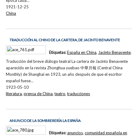
época cada…
1921-12-25
China
TRADUCCIÓN AL CHINO DE LA CARTERA, DE JACINTO BENAVENTE
Etiquetas:
España en China
,
Jacinto Benavente
,
Traducción del breve diálogo teatral La cartera de Jacinto Benavente
aparecido en la revista Zhonghua yuebao 中華月報 (Central China
Monthly) de Shanghai en 1923, un año después de que el escritor
español fuese…
1923-05-10
literatura
,
prensa de China
,
teatro
,
traducciones
ANUNCIO DE LA SOMBRERERÍA LA ESPAÑA
Etiquetas:
anuncios
,
comunidad española en