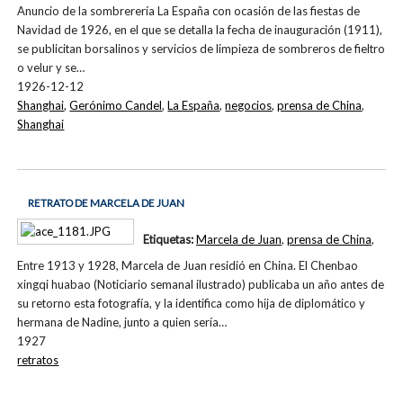
Anuncio de la sombrerería La España con ocasión de las fiestas de
Navidad de 1926, en el que se detalla la fecha de inauguración (1911),
se publicitan borsalinos y servicios de limpieza de sombreros de fieltro
o velur y se…
1926-12-12
Shanghai
,
Gerónimo Candel
,
La España
,
negocios
,
prensa de China
,
Shanghai
RETRATO DE MARCELA DE JUAN
Etiquetas:
Marcela de Juan
,
prensa de China
,
Entre 1913 y 1928, Marcela de Juan residió en China. El Chenbao
xingqi huabao (Noticiario semanal ilustrado) publicaba un año antes de
su retorno esta fotografía, y la identifica como hija de diplomático y
hermana de Nadine, junto a quien sería…
1927
retratos