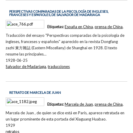
PERSPECTIVAS COMPARADAS DE LA PSICOLOGÍA DE INGLESES,
FRANCESES Y ESPAÑOLES, DE SALVADOR DE MADARIAGA
Etiquetas:
España en China
,
prensa de China
,
Traducción del ensayo "Perspectivas comparadas de la psicología de
ingleses, franceses y españoles" aparecido en la revista Dongfang
zazhi 東方雜誌 (Eastern Miscellany) de Shanghai en 1928. El texto
resume las principales…
1928-06-25
Salvador de Madariaga
,
traducciones
RETRATO DE MARCELA DE JUAN
Etiquetas:
Marcela de Juan
,
prensa de China
,
Marcela de Juan , de quien se dice está en París, aparece retratada en
un lugar prominente de esta portada del Xiaguang Huabao.
1929
retratos