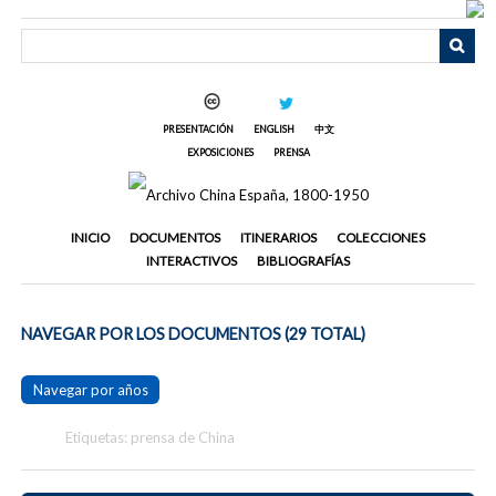
Saltar
al
contenido
principal
PRESENTACIÓN
ENGLISH
中文
EXPOSICIONES
PRENSA
INICIO
DOCUMENTOS
ITINERARIOS
COLECCIONES
INTERACTIVOS
BIBLIOGRAFÍAS
NAVEGAR POR LOS DOCUMENTOS (29 TOTAL)
Navegar por años
Etiquetas: prensa de China