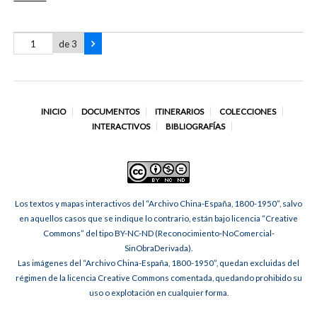
de 3
INICIO
DOCUMENTOS
ITINERARIOS
COLECCIONES
INTERACTIVOS
BIBLIOGRAFÍAS
Los textos y mapas interactivos del “Archivo China-España, 1800-1950”, salvo
en aquellos casos que se indique lo contrario, están bajo licencia “Creative
Commons” del tipo BY-NC-ND (Reconocimiento-NoComercial-
SinObraDerivada).
Las imágenes del “Archivo China-España, 1800-1950”, quedan excluidas del
régimen de la licencia Creative Commons comentada, quedando prohibido su
uso o explotación en cualquier forma.