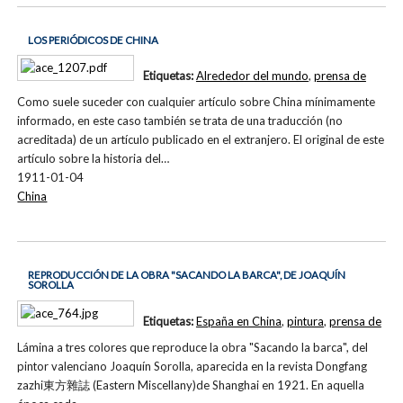
LOS PERIÓDICOS DE CHINA
Etiquetas:
Alrededor del mundo
,
prensa de
Como suele suceder con cualquier artículo sobre China mínimamente
informado, en este caso también se trata de una traducción (no
acreditada) de un artículo publicado en el extranjero. El original de este
artículo sobre la historia del…
1911-01-04
China
REPRODUCCIÓN DE LA OBRA "SACANDO LA BARCA", DE JOAQUÍN
SOROLLA
Etiquetas:
España en China
,
pintura
,
prensa de
Lámina a tres colores que reproduce la obra "Sacando la barca", del
pintor valenciano Joaquín Sorolla, aparecida en la revista Dongfang
zazhi東方雜誌 (Eastern Miscellany)de Shanghai en 1921. En aquella