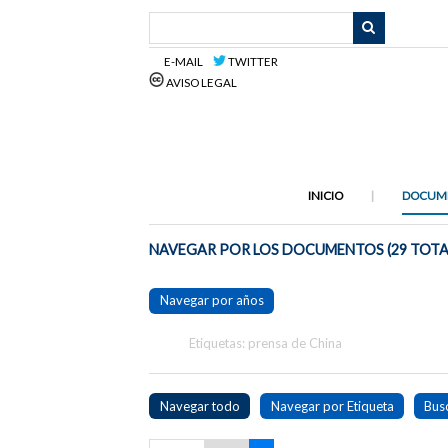
Saltar
al
contenido
E-MAIL
TWITTER
principal
AVISO LEGAL
INICIO
DOCUM
NAVEGAR POR LOS DOCUMENTOS (29 TOTA
Navegar por años
Etiquetas: prensa de China
Navegar todo
Navegar por Etiqueta
Bus