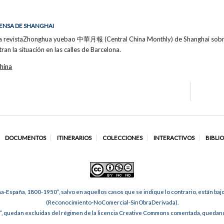
PRENSA DE SHANGHAI
la revistaZhonghua yuebao 中華月報 (Central China Monthly) de Shanghai sobre e
ran la situación en las calles de Barcelona.
hina
DOCUMENTOS
ITINERARIOS
COLECCIONES
INTERACTIVOS
BIBLI
na-España, 1800-1950”, salvo en aquellos casos que se indique lo contrario, están ba
(Reconocimiento-NoComercial-SinObraDerivada).
, quedan excluidas del régimen de la licencia Creative Commons comentada, quedando