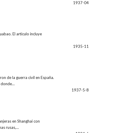
1937-04
abao. El artículo incluye
1935-11
on de la guerra civil en España.
id donde…
1937-5-8
anjeras en Shanghai con
inas rusas,…