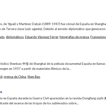
es, de Ygual) y Martinez-Dabán (1889-1947) fue cónsul de España en Shangha
io de Tercera clase (sub-agente). Debido al enredo diplomático que generaron
ado
,
diplomáticos
,
Eduardo Vázquez Ferrer
,
fotografías de prensa
,
Franquism
eriódico Shenbao 申报 de Shanghai de la película documental España en lla
ngen en 1937 a partir de materiales fílmicos de la…
il
,
prensa de China
,
Shen Bao
ÑA
ción en España durante la Guerra Civil aparecidas en la revista Dongfang zaz
ntraste del avance de las tropas de los sublevados sobre…