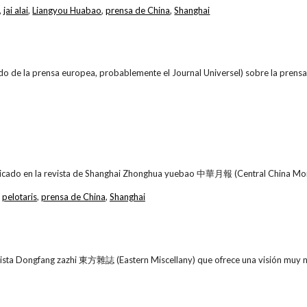
,
jai alai
,
Liangyou Huabao
,
prensa de China
,
Shanghai
do de la prensa europea, probablemente el Journal Universel) sobre la prensa 
licado en la revista de Shanghai Zhonghua yuebao 中華月報 (Central China Mon
,
pelotaris
,
prensa de China
,
Shanghai
vista Dongfang zazhi 東方雜誌 (Eastern Miscellany) que ofrece una visión muy neg