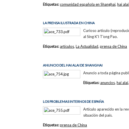
Etiquetas:
comunidad española en Shanghai
,
hai alai
LA PRENSA ILUSTRADA EN CHINA
Curioso artículo (reproduci
al Sing K'I T'ong Pao.
Etiquetas:
artículos
,
La Actualidad
,
prensa de China
ANUNCIO DEL HAI ALAI DE SHANGHAI
Anuncio a toda página pub
Etiquetas:
anuncios
,
hai alai
LOS PROBLEMAS INTERNOS DE ESPAÑA
Artículo aparecido en la re
situación del país.
Etiquetas:
prensa de China