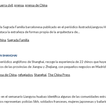
uerra civil
,
prensa
,
prensa de China
la Sagrada Familia barcelonesa publicado en el periódico ilustradoLiangyou Hu
staca la extrañeza de formas propia de la arquitectura de…
China
,
Sagrada Familia
 EN SHANGHAI
 periódico anglófono de Shanghai, recoge la experiencia de 22 chinos que huyer
ios de las provincias de Jiangsu y Zhejiang, con pequeños negocios en Madr
nsa de China
,
refugiados
,
Shanghai
,
The China Press
o en el semanario Liangyou huabao identifica algunas de las comunidades extr
los representan: policías Sikh, soldados franceses, mujeres japonesas y bailar