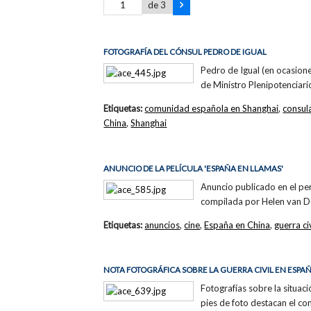
de 3
FOTOGRAFÍA DEL CÓNSUL PEDRO DE IGUAL
Pedro de Igual (en ocasion
de Ministro Plenipotenciar
Etiquetas:
comunidad española en Shanghai
,
consul
China
,
Shanghai
ANUNCIO DE LA PELÍCULA 'ESPAÑA EN LLAMAS'
Anuncio publicado en el p
compilada por Helen van Do
Etiquetas:
anuncios
,
cine
,
España en China
,
guerra civ
NOTA FOTOGRÁFICA SOBRE LA GUERRA CIVIL EN ESPA
Fotografías sobre la situa
pies de foto destacan el co