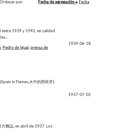
Ordenar por:
Fecha de agregación
Fecha
i entre 1939 y 1941, en calidad
 las…
1939-06-18
o
,
Pedro de Igual
,
prensa de
mas (Spain in Flames,火中的西班牙),
1937-07-02
hi 東方雜誌, en abril de 1937. Los