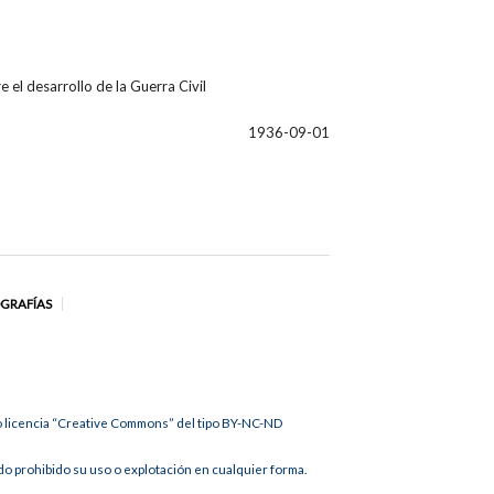
l desarrollo de la Guerra Civil
1936-09-01
OGRAFÍAS
jo licencia “Creative Commons” del tipo BY-NC-ND
 prohibido su uso o explotación en cualquier forma.