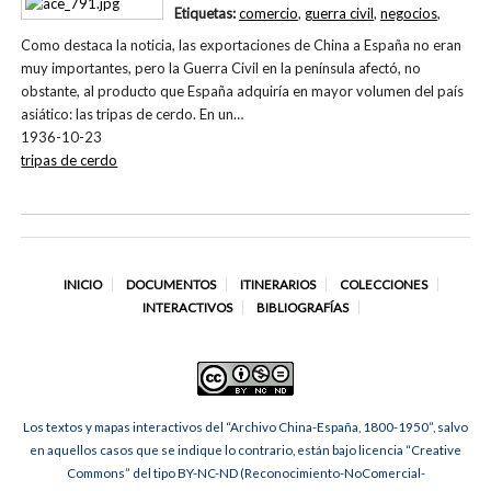
Etiquetas:
comercio
,
guerra civil
,
negocios
,
Como destaca la noticia, las exportaciones de China a España no eran
muy importantes, pero la Guerra Civil en la península afectó, no
obstante, al producto que España adquiría en mayor volumen del país
asiático: las tripas de cerdo. En un…
1936-10-23
tripas de cerdo
INICIO
DOCUMENTOS
ITINERARIOS
COLECCIONES
INTERACTIVOS
BIBLIOGRAFÍAS
Los textos y mapas interactivos del “Archivo China-España, 1800-1950”, salvo
en aquellos casos que se indique lo contrario, están bajo licencia “Creative
Commons” del tipo BY-NC-ND (Reconocimiento-NoComercial-