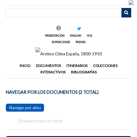
Saltar
al
contenido
principal
PRESENTACIÓN
ENGLISH
中文
EXPOSICIONES
PRENSA
INICIO
DOCUMENTOS
ITINERARIOS
COLECCIONES
INTERACTIVOS
BIBLIOGRAFÍAS
NAVEGAR POR LOS DOCUMENTOS (2 TOTAL)
Navegar por años
Etiquetas: tripas de cerdo