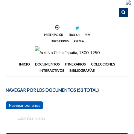
Saltar
al
contenido
principal
PRESENTACIÓN
ENGLISH
中文
EXPOSICIONES
PRENSA
INICIO
DOCUMENTOS
ITINERARIOS
COLECCIONES
INTERACTIVOS
BIBLIOGRAFÍAS
NAVEGAR POR LOS DOCUMENTOS (53 TOTAL)
Navegar por años
Etiquetas: viajes