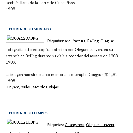
también llamada la Torre de Cinco Pisos…
1908
PUERTA DE UN MERCADO
Etiquetas:
arquitectura
,
Beijing
,
Oleguer
Fotografía estereoscópica obtenida por Oleguer Junyent en su
estancia en Beijing durante su viaje alrededor del mundo de 1908-
1909.
La imagen muestra el arco memorial del templo Dongyue 东岳庙.
1908
Junyent
,
pailou
,
templos
,
viajes
PUERTA DE UN TEMPLO
Etiquetas:
Guangzhou
,
Oleguer Junyent
,