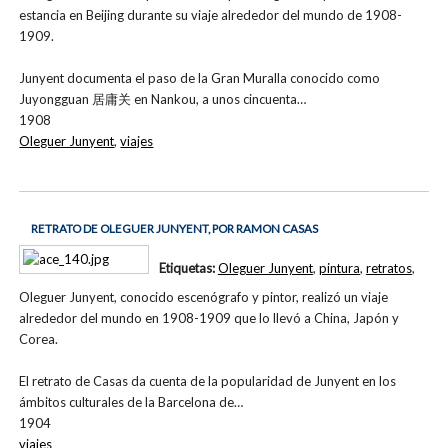
estancia en Beijing durante su viaje alrededor del mundo de 1908-
1909.
Junyent documenta el paso de la Gran Muralla conocido como
Juyongguan 居庸关 en Nankou, a unos cincuenta…
1908
Oleguer Junyent
,
viajes
RETRATO DE OLEGUER JUNYENT, POR RAMON CASAS
Etiquetas:
Oleguer Junyent
,
pintura
,
retratos
,
Oleguer Junyent, conocido escenógrafo y pintor, realizó un viaje
alrededor del mundo en 1908-1909 que lo llevó a China, Japón y
Corea.
El retrato de Casas da cuenta de la popularidad de Junyent en los
ámbitos culturales de la Barcelona de…
1904
viajes