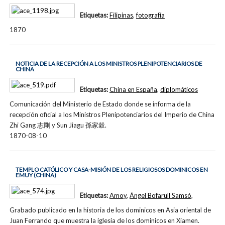
Etiquetas:
Filipinas
,
fotografía
1870
NOTICIA DE LA RECEPCIÓN A LOS MINISTROS PLENIPOTENCIARIOS DE
CHINA
Etiquetas:
China en España
,
diplomáticos
Comunicación del Ministerio de Estado donde se informa de la
recepción oficial a los Ministros Plenipotenciarios del Imperio de China
Zhi Gang 志剛 y Sun Jiagu 孫家穀.
1870-08-10
TEMPLO CATÓLICO Y CASA-MISIÓN DE LOS RELIGIOSOS DOMINICOS EN
EMUY (CHINA)
Etiquetas:
Amoy
,
Ángel Bofarull Samsó
,
Grabado publicado en la historia de los dominicos en Asia oriental de
Juan Ferrando que muestra la iglesia de los dominicos en Xiamen.