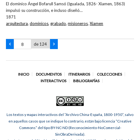
El dominico Ángel Bofarull Samsó (Igualada, 1826- Xiamen, 1863)
impulsó su construcción, e incluso diseñó…
1871
arquitectura
,
dominicos
,
grabado
,
misioneros
,
Xiamen
de 124
INICIO
DOCUMENTOS
ITINERARIOS
COLECCIONES
INTERACTIVOS
BIBLIOGRAFÍAS
Los textos y mapas interactivos del “Archivo China-España, 1800-1950”, salvo
en aquellos casos que se indique lo contrario, están bajo licencia “Creative
Commons” del tipo BY-NC-ND (Reconocimiento-NoComercial-
SinObraDerivada).