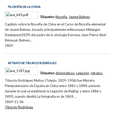
FILOSOFÍA DE LA CHINA
Etiquetas:
filosofía
,
Jaume Balmes
Capítulo sobre la filosofía de China en el Curso de filosofía elemental
de Jaume Balmes, basado principalmente enNouveaux Melanges
Asiatiques(1829) del padre de la sinología francesa Jean-Pierre Abel-
Rémusat. Balmes…
1869
RETRATO DE TIBURCIO RODRÍGUEZ
Etiquetas:
diplomáticos
,
Legación
,
retratos
,
Tiburcio Rodríguez Muñoz (Toledo, 1829-1906) fue Ministro
Plenipotenciario de España en China entre 1881 y 1884, período
durante el cual se estableció la Legación de Beijing, y entre 1886 y
1890, cuando dimitió.La fotografía es de 1869,…
1869-11-06
Tiburcio Rodríguez