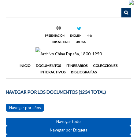
Saltar
al
contenido
principal
PRESENTACIÓN
ENGLISH
中文
EXPOSICIONES
PRENSA
INICIO
DOCUMENTOS
ITINERARIOS
COLECCIONES
INTERACTIVOS
BIBLIOGRAFÍAS
NAVEGAR POR LOS DOCUMENTOS (1234 TOTAL)
Navegar por años
Navegar todo
Navegar por Etiqueta