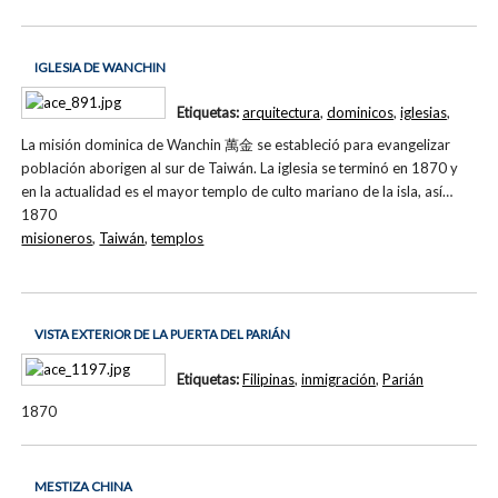
IGLESIA DE WANCHIN
Etiquetas:
arquitectura
,
dominicos
,
iglesias
,
La misión dominica de Wanchin 萬金 se estableció para evangelizar
población aborigen al sur de Taiwán. La iglesia se terminó en 1870 y
en la actualidad es el mayor templo de culto mariano de la isla, así…
1870
misioneros
,
Taiwán
,
templos
VISTA EXTERIOR DE LA PUERTA DEL PARIÁN
Etiquetas:
Filipinas
,
inmigración
,
Parián
1870
MESTIZA CHINA