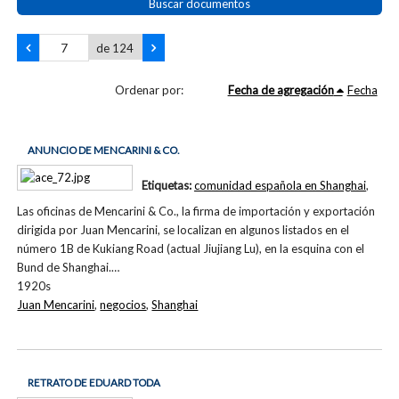
Buscar documentos
de 124
Ordenar por:
Fecha de agregación
Fecha
ANUNCIO DE MENCARINI & CO.
Etiquetas:
comunidad española en Shanghai
,
Las oficinas de Mencarini & Co., la firma de importación y exportación
dirigida por Juan Mencarini, se localizan en algunos listados en el
número 1B de Kukiang Road (actual Jiujiang Lu), en la esquina con el
Bund de Shanghai.…
1920s
Juan Mencarini
,
negocios
,
Shanghai
RETRATO DE EDUARD TODA