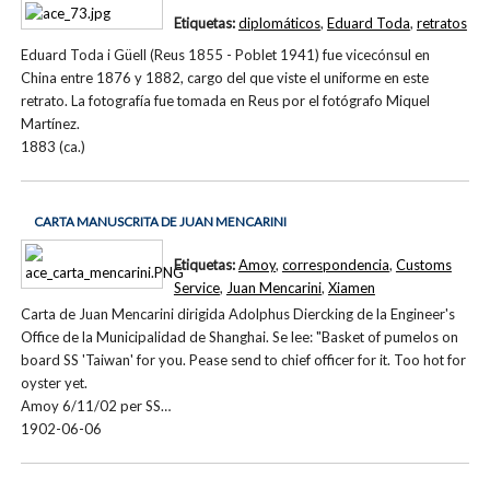
Etiquetas:
diplomáticos
,
Eduard Toda
,
retratos
Eduard Toda i Güell (Reus 1855 - Poblet 1941) fue vicecónsul en
China entre 1876 y 1882, cargo del que viste el uniforme en este
retrato. La fotografía fue tomada en Reus por el fotógrafo Miquel
Martínez.
1883 (ca.)
CARTA MANUSCRITA DE JUAN MENCARINI
Etiquetas:
Amoy
,
correspondencia
,
Customs
Service
,
Juan Mencarini
,
Xiamen
Carta de Juan Mencarini dirigida Adolphus Diercking de la Engineer's
Office de la Municipalidad de Shanghai. Se lee: "Basket of pumelos on
board SS 'Taiwan' for you. Pease send to chief officer for it. Too hot for
oyster yet.
Amoy 6/11/02 per SS…
1902-06-06