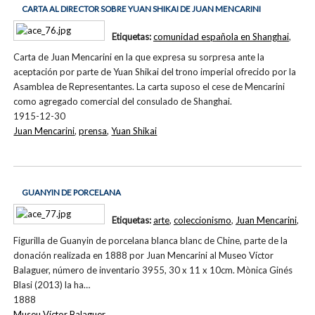
CARTA AL DIRECTOR SOBRE YUAN SHIKAI DE JUAN MENCARINI
Etiquetas:
comunidad española en Shanghai
,
Carta de Juan Mencarini en la que expresa su sorpresa ante la
aceptación por parte de Yuan Shikai del trono imperial ofrecido por la
Asamblea de Representantes. La carta suposo el cese de Mencarini
como agregado comercial del consulado de Shanghai.
1915-12-30
Juan Mencarini
,
prensa
,
Yuan Shikai
GUANYIN DE PORCELANA
Etiquetas:
arte
,
coleccionismo
,
Juan Mencarini
,
Figurilla de Guanyin de porcelana blanca blanc de Chine, parte de la
donación realizada en 1888 por Juan Mencarini al Museo Víctor
Balaguer, número de inventario 3955, 30 x 11 x 10cm. Mònica Ginés
Blasi (2013) la ha…
1888
Museu Víctor Balaguer