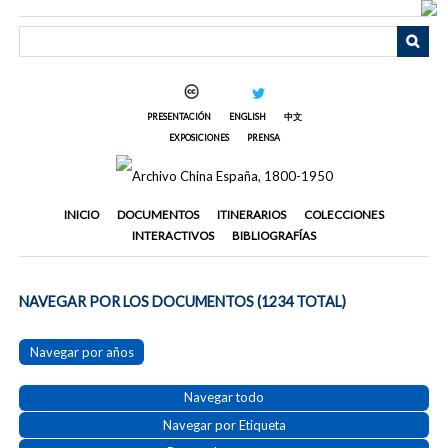
Saltar
al
contenido
principal
PRESENTACIÓN
ENGLISH
中文
EXPOSICIONES
PRENSA
INICIO
DOCUMENTOS
ITINERARIOS
COLECCIONES
INTERACTIVOS
BIBLIOGRAFÍAS
NAVEGAR POR LOS DOCUMENTOS (1234 TOTAL)
Navegar por años
Navegar todo
Navegar por Etiqueta