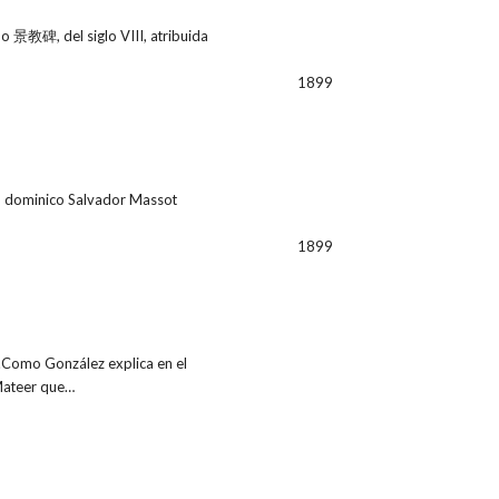
ao 景教碑, del siglo VIII, atribuida
1899
ero dominico Salvador Massot
1899
.Como González explica en el
 Mateer que…