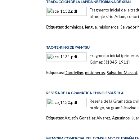
TRADUCCIÓN DE LA LÁPIDA NESTORIANA DE XI'AN
Fragmento inicial de la tra
al monje sirio Adam, cono
Etiquetas:
dominicos
,
lengua
,
misioneros
,
Salvador 
TAO-TE-KING DE YAN-TSU
Fragmento inicial (primeros
Gómez ( (1845-1911)
Etiquetas:
Daodejing
,
misioneros
,
Salvador Massot
RESEÑA DE LA GRAMÁTICA CHINO-ESPAÑOLA
Reseña de la Gramática chi
prólogo, su gramáticavino 
Etiquetas:
Agustín González Álvarez
,
Agustinos
,
Jua
MEMORIA COMERCIAL DEL CONSULADO DE ESPAÑA EN