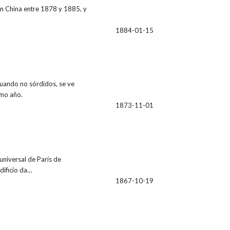
en China entre 1878 y 1885, y
1884-01-15
cuando no sórdidos, se ve
smo año.
1873-11-01
universal de París de
dificio da…
1867-10-19