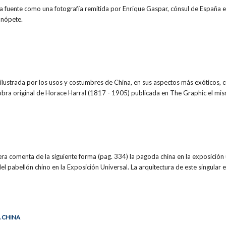
la fuente como una fotografía remitida por Enrique Gaspar, cónsul de España 
onópete.
 ilustrada por los usos y costumbres de China, en sus aspectos más exóticos, 
 obra original de Horace Harral (1817 - 1905) publicada en The Graphic el mi
lera comenta de la siguiente forma (pag. 334) la pagoda china en la exposición 
l pabellón chino en la Exposición Universal. La arquitectura de este singular e
A CHINA