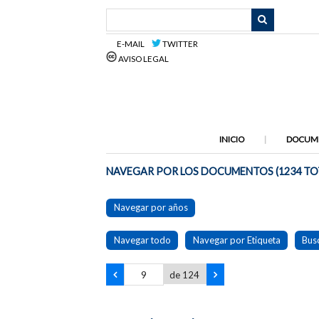
Saltar
al
contenido
E-MAIL
TWITTER
principal
AVISO LEGAL
INICIO
DOCUM
NAVEGAR POR LOS DOCUMENTOS (1234 TO
Navegar por años
Navegar todo
Navegar por Etiqueta
Bus
de 124