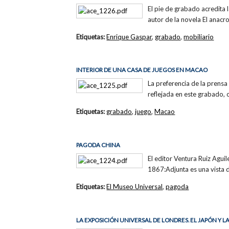
El pie de grabado acredita 
autor de la novela El anacr
Etiquetas:
Enrique Gaspar
,
grabado
,
mobiliario
INTERIOR DE UNA CASA DE JUEGOS EN MACAO
La preferencia de la prensa
reflejada en este grabado,
Etiquetas:
grabado
,
juego
,
Macao
PAGODA CHINA
El editor Ventura Ruiz Agui
1867:Adjunta es una vista de
Etiquetas:
El Museo Universal
,
pagoda
LA EXPOSICIÓN UNIVERSAL DE LONDRES. EL JAPÓN Y L