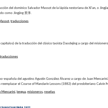
ducción del dominico Salvador Massot de la lápida nestoriana de Xi'an, o Jingji
cido como Jingjing 景淨.
Massot
,
traducciones
 capítulos) de la traducción del clásico taoista Daodejing a cargo del mision
,
traducciones
no-española del agustino Agustín González Álvarez a cargo de Juan Mencarini
a reemplazar el Course of Mandarin Lessons (1882) del presbiteriano Calvin
n Mencarini
,
lengua
,
misioneros
,
reseñas
 SHANGHAI PARA 1902