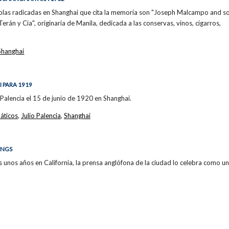
las radicadas en Shanghai que cita la memoria son "Joseph Malcampo and son
rán y Cia", originaria de Manila, dedicada a las conservas, vinos, cigarros,
Shanghai
 PARA 1919
 Palencia el 15 de junio de 1920 en Shanghai.
áticos
,
Julio Palencia
,
Shanghai
INGS
s unos años en California, la prensa anglófona de la ciudad lo celebra como u