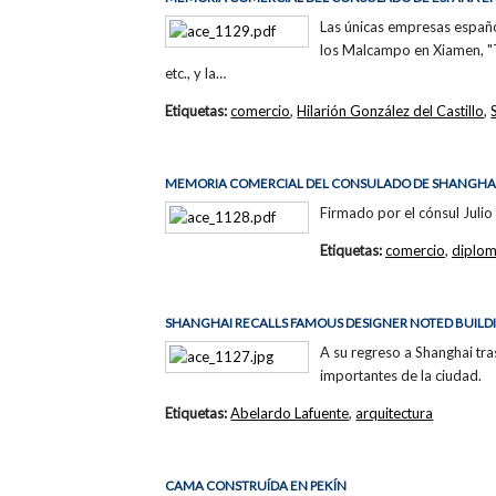
Las únicas empresas españo
los Malcampo en Xiamen, "Te
etc., y la…
Etiquetas:
comercio
,
Hilarión González del Castillo
,
MEMORIA COMERCIAL DEL CONSULADO DE SHANGHAI
Firmado por el cónsul Julio
Etiquetas:
comercio
,
diplom
SHANGHAI RECALLS FAMOUS DESIGNER NOTED BUILD
A su regreso a Shanghai tra
importantes de la ciudad.
Etiquetas:
Abelardo Lafuente
,
arquitectura
CAMA CONSTRUÍDA EN PEKÍN