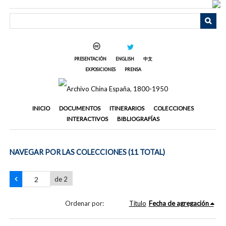
Saltar
al
contenido
principal
PRESENTACIÓN
ENGLISH
中文
EXPOSICIONES
PRENSA
INICIO
DOCUMENTOS
ITINERARIOS
COLECCIONES
INTERACTIVOS
BIBLIOGRAFÍAS
NAVEGAR POR LAS COLECCIONES (11 TOTAL)
de 2
Ordenar por:
Título
Fecha de agregación