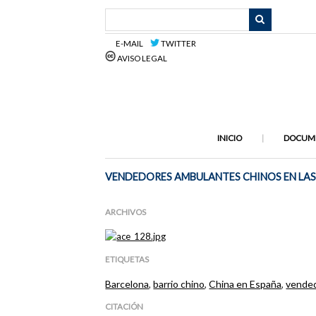
Saltar
al
contenido
E-MAIL
TWITTER
principal
AVISO LEGAL
INICIO
DOCUM
VENDEDORES AMBULANTES CHINOS EN LAS
ARCHIVOS
ETIQUETAS
Barcelona
,
barrio chino
,
China en España
,
vende
CITACIÓN