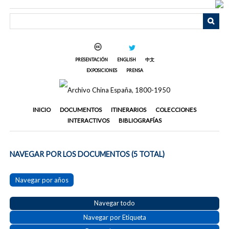
Saltar
al
contenido
principal
PRESENTACIÓN
ENGLISH
中文
EXPOSICIONES
PRENSA
INICIO
DOCUMENTOS
ITINERARIOS
COLECCIONES
INTERACTIVOS
BIBLIOGRAFÍAS
NAVEGAR POR LOS DOCUMENTOS (5 TOTAL)
Navegar por años
Navegar todo
Navegar por Etiqueta