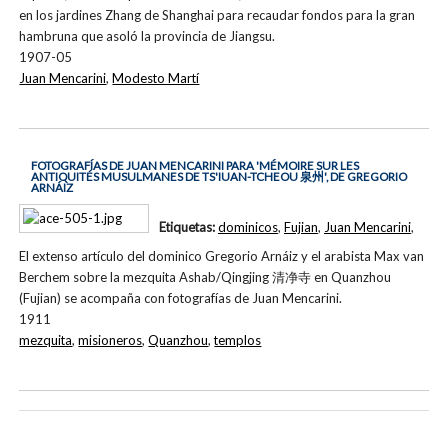
en los jardines Zhang de Shanghai para recaudar fondos para la gran
hambruna que asoló la provincia de Jiangsu.
1907-05
Juan Mencarini
,
Modesto Martí
FOTOGRAFÍAS DE JUAN MENCARINI PARA 'MÉMOIRE SUR LES
ANTIQUITÉS MUSULMANES DE TS'IUAN-TCHEOU 泉州', DE GREGORIO
ARNÁIZ
Etiquetas:
dominicos
,
Fujian
,
Juan Mencarini
,
El extenso artículo del dominico Gregorio Arnáiz y el arabista Max van
Berchem sobre la mezquita Ashab/Qingjing 清净寺 en Quanzhou
(Fujian) se acompaña con fotografías de Juan Mencarini.
1911
mezquita
,
misioneros
,
Quanzhou
,
templos