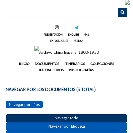
Saltar
al
contenido
principal
PRESENTACIÓN
ENGLISH
中文
EXPOSICIONES
PRENSA
INICIO
DOCUMENTOS
ITINERARIOS
COLECCIONES
INTERACTIVOS
BIBLIOGRAFÍAS
NAVEGAR POR LOS DOCUMENTOS (5 TOTAL)
Navegar por años
Navegar todo
Navegar por Etiqueta