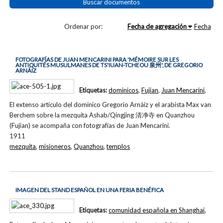
Buscar documentos
Ordenar por:
Fecha de agregación
Fecha
FOTOGRAFÍAS DE JUAN MENCARINI PARA 'MÉMOIRE SUR LES
ANTIQUITÉS MUSULMANES DE TS'IUAN-TCHEOU 泉州', DE GREGORIO
ARNÁIZ
Etiquetas:
dominicos
,
Fujian
,
Juan Mencarini
,
El extenso artículo del dominico Gregorio Arnáiz y el arabista Max van
Berchem sobre la mezquita Ashab/Qingjing 清净寺 en Quanzhou
(Fujian) se acompaña con fotografías de Juan Mencarini.
1911
mezquita
,
misioneros
,
Quanzhou
,
templos
IMAGEN DEL STAND ESPAÑOL EN UNA FERIA BENÉFICA
Etiquetas:
comunidad española en Shanghai
,