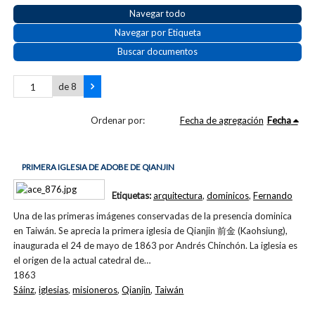
Navegar todo
Navegar por Etiqueta
Buscar documentos
de 8
Ordenar por:
Fecha de agregación
Fecha
PRIMERA IGLESIA DE ADOBE DE QIANJIN
Etiquetas:
arquitectura
,
dominicos
,
Fernando
Una de las primeras imágenes conservadas de la presencia dominica
en Taiwán. Se aprecia la primera iglesia de Qianjin 前金 (Kaohsiung),
inaugurada el 24 de mayo de 1863 por Andrés Chinchón. La iglesia es
el origen de la actual catedral de…
1863
Sáinz
,
iglesias
,
misioneros
,
Qianjin
,
Taiwán