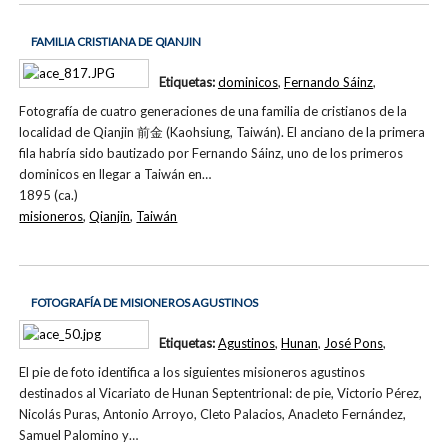
FAMILIA CRISTIANA DE QIANJIN
Etiquetas:
dominicos
,
Fernando Sáinz
,
Fotografía de cuatro generaciones de una familia de cristianos de la
localidad de Qianjin 前金 (Kaohsiung, Taiwán). El anciano de la primera
fila habría sido bautizado por Fernando Sáinz, uno de los primeros
dominicos en llegar a Taiwán en…
1895 (ca.)
misioneros
,
Qianjin
,
Taiwán
FOTOGRAFÍA DE MISIONEROS AGUSTINOS
Etiquetas:
Agustinos
,
Hunan
,
José Pons
,
El pie de foto identifica a los siguientes misioneros agustinos
destinados al Vicariato de Hunan Septentrional: de pie, Victorio Pérez,
Nicolás Puras, Antonio Arroyo, Cleto Palacios, Anacleto Fernández,
Samuel Palomino y…