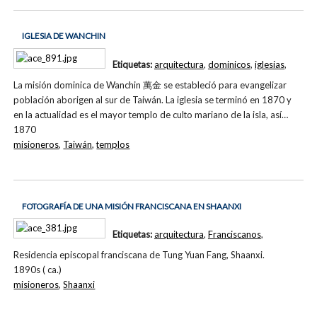
IGLESIA DE WANCHIN
Etiquetas:
arquitectura
,
dominicos
,
iglesias
,
La misión dominica de Wanchin 萬金 se estableció para evangelizar
población aborigen al sur de Taiwán. La iglesia se terminó en 1870 y
en la actualidad es el mayor templo de culto mariano de la isla, así…
1870
misioneros
,
Taiwán
,
templos
FOTOGRAFÍA DE UNA MISIÓN FRANCISCANA EN SHAANXI
Etiquetas:
arquitectura
,
Franciscanos
,
Residencia episcopal franciscana de Tung Yuan Fang, Shaanxi.
1890s ( ca.)
misioneros
,
Shaanxi