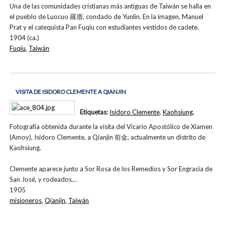
Una de las comunidades cristianas más antiguas de Taiwán se halla en
el pueblo de Luocuo 羅厝, condado de Yunlin. En la imagen, Manuel
Prat y el catequista Pan Fuqiu con estudiantes vestidos de cadete.
1904 (ca.)
Fuqiu
,
Taiwán
VISITA DE ISIDORO CLEMENTE A QIANJIN
Etiquetas:
Isidoro Clemente
,
Kaohsiung
,
Fotografía obtenida durante la visita del Vicario Apostólico de Xiamen
(Amoy), Isidoro Clemente, a Qianjin 前金, actualmente un distrito de
Kaohsiung.
Clemente aparece junto a Sor Rosa de los Remedios y Sor Engracia de
San José, y rodeados…
1905
misioneros
,
Qianjin
,
Taiwán