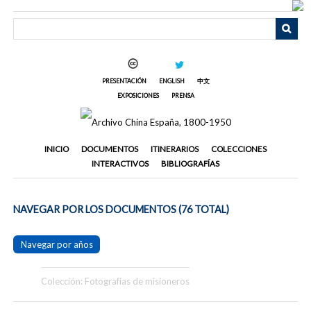
Saltar
al
contenido
principal
PRESENTACIÓN
ENGLISH
中文
EXPOSICIONES
PRENSA
INICIO
DOCUMENTOS
ITINERARIOS
COLECCIONES
INTERACTIVOS
BIBLIOGRAFÍAS
NAVEGAR POR LOS DOCUMENTOS (76 TOTAL)
Navegar por años
Colección: Fotografías de misioneros