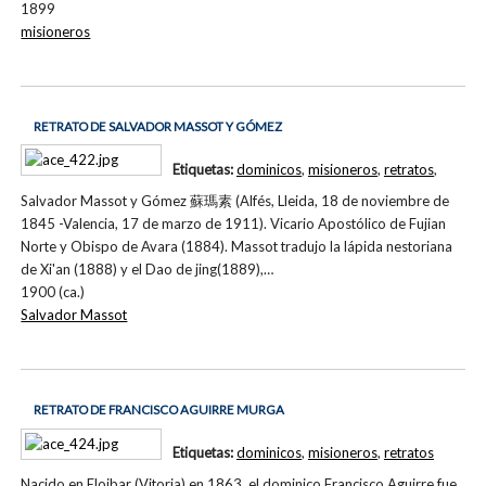
1899
misioneros
RETRATO DE SALVADOR MASSOT Y GÓMEZ
Etiquetas:
dominicos
,
misioneros
,
retratos
,
Salvador Massot y Gómez 蘇瑪素 (Alfés, Lleida, 18 de noviembre de
1845 -Valencia, 17 de marzo de 1911). Vicario Apostólico de Fujian
Norte y Obispo de Avara (1884). Massot tradujo la lápida nestoriana
de Xi'an (1888) y el Dao de jing(1889),…
1900 (ca.)
Salvador Massot
RETRATO DE FRANCISCO AGUIRRE MURGA
Etiquetas:
dominicos
,
misioneros
,
retratos
Nacido en Eloibar (Vitoria) en 1863, el dominico Francisco Aguirre fue