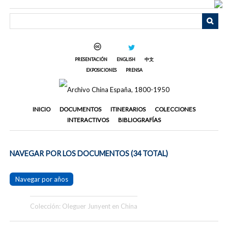
Saltar
al
contenido
principal
PRESENTACIÓN
ENGLISH
中文
EXPOSICIONES
PRENSA
INICIO
DOCUMENTOS
ITINERARIOS
COLECCIONES
INTERACTIVOS
BIBLIOGRAFÍAS
NAVEGAR POR LOS DOCUMENTOS (34 TOTAL)
Navegar por años
Colección: Oleguer Junyent en China