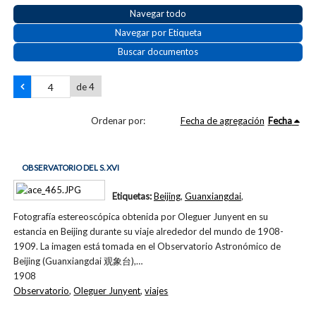
Navegar todo
Navegar por Etiqueta
Buscar documentos
de 4
Ordenar por:
Fecha de agregación
Fecha
OBSERVATORIO DEL S. XVI
Etiquetas:
Beijing
,
Guanxiangdai
,
Fotografía estereoscópica obtenida por Oleguer Junyent en su
estancia en Beijing durante su viaje alrededor del mundo de 1908-
1909. La imagen está tomada en el Observatorio Astronómico de
Beijing (Guanxiangdai 观象台),…
1908
Observatorio
,
Oleguer Junyent
,
viajes