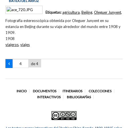
BATIDO DEL ARROZ
Etiquetas:
agricultura
,
Beijing
,
Oleguer Junyent
,
Fotografía estereoscópica obtenida por Oleguer Junyent en su
estancia en Beijing durante su viaje alrededor del mundo entre 1908 y
1909.
1908
viajeros
,
viajes
de 4
INICIO
DOCUMENTOS
ITINERARIOS
COLECCIONES
INTERACTIVOS
BIBLIOGRAFÍAS
Los textos y mapas interactivos del “Archivo China-España, 1800-1950”, salvo