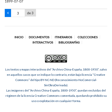
1899-07-07
de 3
INICIO
DOCUMENTOS
ITINERARIOS
COLECCIONES
INTERACTIVOS
BIBLIOGRAFÍAS
Los textos y mapas interactivos del “Archivo China-España, 1800-1950”, salvo
en aquellos casos que se indique lo contrario, están bajo licencia “Creative
Commons” del tipo BY-NC-ND (Reconocimiento-NoComercial-
SinObraDerivada).
Las imágenes del “Archivo China-España, 1800-1950”, quedan excluidas del
régimen de la licencia Creative Commons comentada, quedando prohibido su
uso o explotación en cualquier forma.