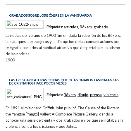
GRABADOS SOBRE LOS BÓXERS EN LA VANGUARDIA
Etiquetas:
artículos
,
Bóxers
,
grabado
La noticia del verano de 1900 fue sin duda la rebelión de los Bóxers.
Los ataques a extranjeros y la disrupción de las comunicaciones por
telégrafo, sumados al habitual atractivo que despertaba el exotismo
de las noticias…
1900
LAS TRES CARICATURAS CHINAS QUE OCASIONARON LAS MATANZAS
DE CRISTIANOS HACE POCOS MESES
Etiquetas:
Bóxers
,
dibujo
,
prensa
,
violencia
En 1891 el misionero Griffith John publicó The Cause of the Riots in
the Yangtse [Yangzi] Valley: A Complete Picture Gallery, dando a
conocer una serie de treinta y dos grabados en los que se incitaba a la
violencia contra los cristianos y que John…