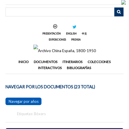
Saltar
al
contenido
principal
PRESENTACIÓN
ENGLISH
中文
EXPOSICIONES
PRENSA
INICIO
DOCUMENTOS
ITINERARIOS
COLECCIONES
INTERACTIVOS
BIBLIOGRAFÍAS
NAVEGAR POR LOS DOCUMENTOS (23 TOTAL)
Navegar por años
Etiquetas: Bóxers