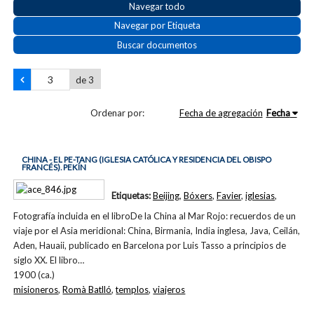
Navegar todo
Navegar por Etiqueta
Buscar documentos
de 3
Ordenar por:
Fecha de agregación
Fecha
CHINA - EL PE-TANG (IGLESIA CATÓLICA Y RESIDENCIA DEL OBISPO
FRANCÉS). PEKÍN
Etiquetas:
Beijing
,
Bóxers
,
Favier
,
iglesias
,
Fotografía incluida en el libroDe la China al Mar Rojo: recuerdos de un
viaje por el Asia meridional: China, Birmania, India inglesa, Java, Ceilán,
Aden, Hauaii, publicado en Barcelona por Luis Tasso a principios de
siglo XX. El libro…
1900 (ca.)
misioneros
,
Romà Batlló
,
templos
,
viajeros