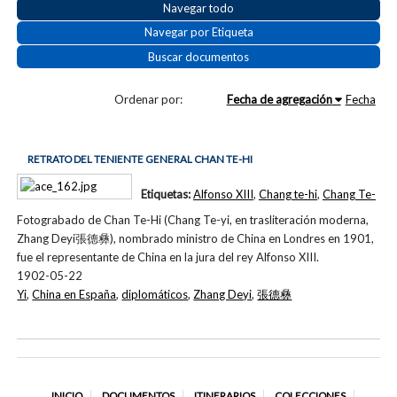
Navegar todo
Navegar por Etiqueta
Buscar documentos
Ordenar por:
Fecha de agregación
Fecha
RETRATO DEL TENIENTE GENERAL CHAN TE-HI
Etiquetas:
Alfonso XIII
,
Chang te-hi
,
Chang Te-
Fotograbado de Chan Te-Hi (Chang Te-yi, en trasliteración moderna,
Zhang Deyi張德彝), nombrado ministro de China en Londres en 1901,
fue el representante de China en la jura del rey Alfonso XIII.
1902-05-22
Yi
,
China en España
,
diplomáticos
,
Zhang Deyi
,
張德彝
INICIO
DOCUMENTOS
ITINERARIOS
COLECCIONES