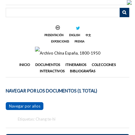
Saltar
al
contenido
principal
PRESENTACIÓN
ENGLISH
中文
EXPOSICIONES
PRENSA
INICIO
DOCUMENTOS
ITINERARIOS
COLECCIONES
INTERACTIVOS
BIBLIOGRAFÍAS
NAVEGAR POR LOS DOCUMENTOS (1 TOTAL)
Navegar por años
Etiquetas: Chang te-hi