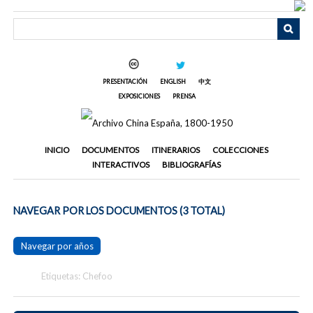
Saltar
al
contenido
principal
PRESENTACIÓN
ENGLISH
中文
EXPOSICIONES
PRENSA
INICIO
DOCUMENTOS
ITINERARIOS
COLECCIONES
INTERACTIVOS
BIBLIOGRAFÍAS
NAVEGAR POR LOS DOCUMENTOS (3 TOTAL)
Navegar por años
Etiquetas: Chefoo