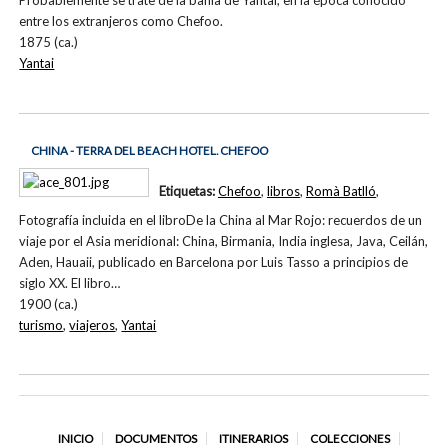
Probablemente se trate de la bahía de Yantai, en la época conocido
entre los extranjeros como Chefoo.
1875 (ca.)
Yantai
CHINA - TERRA DEL BEACH HOTEL. CHEFOO
Etiquetas:
Chefoo
,
libros
,
Romà Batlló
,
Fotografía incluida en el libroDe la China al Mar Rojo: recuerdos de un
viaje por el Asia meridional: China, Birmania, India inglesa, Java, Ceilán,
Aden, Hauaii, publicado en Barcelona por Luis Tasso a principios de
siglo XX. El libro…
1900 (ca.)
turismo
,
viajeros
,
Yantai
INICIO
DOCUMENTOS
ITINERARIOS
COLECCIONES