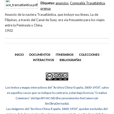
Etiquetas:
anuncios
,
Compañía Trasatlántica
,
prensa
Anuncio de la naviera Trasatlántica, que incluye sus líneas. La de
Filipinas, a través del Canal de Suez, era vía frecuente para los viajes
entre la Península y China.
1902
INICIO
DOCUMENTOS
ITINERARIOS
COLECCIONES
INTERACTIVOS
BIBLIOGRAFÍAS
Los textos y mapas interactivos del “Archivo China-España, 1800-1950”, salvo
en aquellos casos que se indique lo contrario, están bajo licencia “Creative
Commons” del tipo BY-NC-ND (Reconocimiento-NoComercial-
SinObraDerivada).
Las imágenes del “Archivo China-España, 1800-1950”, quedan excluidas del