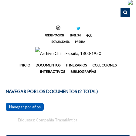
Saltar
al
contenido
principal
PRESENTACIÓN
ENGLISH
中文
EXPOSICIONES
PRENSA
INICIO
DOCUMENTOS
ITINERARIOS
COLECCIONES
INTERACTIVOS
BIBLIOGRAFÍAS
NAVEGAR POR LOS DOCUMENTOS (2 TOTAL)
Navegar por años
Etiquetas: Compañía Trasatlántica