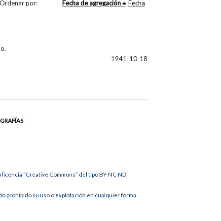
Ordenar por:
Fecha de agregación
Fecha
o.
1941-10-18
OGRAFÍAS
jo licencia “Creative Commons” del tipo BY-NC-ND
 prohibido su uso o explotación en cualquier forma.