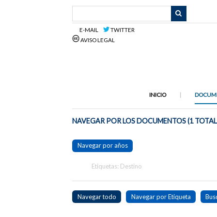
Saltar
al
contenido
E-MAIL
TWITTER
principal
AVISO LEGAL
INICIO
DOCUM
NAVEGAR POR LOS DOCUMENTOS (1 TOTAL
Navegar por años
Etiquetas: Destino
Navegar todo
Navegar por Etiqueta
Bus