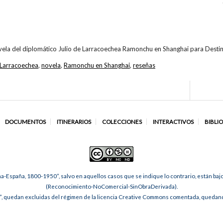
vela del diplomático Julio de Larracoechea Ramonchu en Shanghai para Destin
 Larracoechea
,
novela
,
Ramonchu en Shanghai
,
reseñas
DOCUMENTOS
ITINERARIOS
COLECCIONES
INTERACTIVOS
BIBLI
na-España, 1800-1950”, salvo en aquellos casos que se indique lo contrario, están ba
(Reconocimiento-NoComercial-SinObraDerivada).
, quedan excluidas del régimen de la licencia Creative Commons comentada, quedando