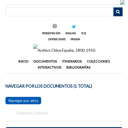
Saltar
al
contenido
principal
PRESENTACIÓN
ENGLISH
中文
EXPOSICIONES
PRENSA
INICIO
DOCUMENTOS
ITINERARIOS
COLECCIONES
INTERACTIVOS
BIBLIOGRAFÍAS
NAVEGAR POR LOS DOCUMENTOS (1 TOTAL)
Navegar por años
Etiquetas: Embassy