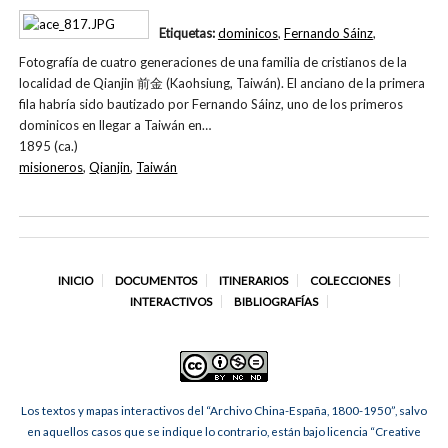
Etiquetas:
dominicos
,
Fernando Sáinz
,
Fotografía de cuatro generaciones de una familia de cristianos de la
localidad de Qianjin 前金 (Kaohsiung, Taiwán). El anciano de la primera
fila habría sido bautizado por Fernando Sáinz, uno de los primeros
dominicos en llegar a Taiwán en…
1895 (ca.)
misioneros
,
Qianjin
,
Taiwán
INICIO
DOCUMENTOS
ITINERARIOS
COLECCIONES
INTERACTIVOS
BIBLIOGRAFÍAS
Los textos y mapas interactivos del “Archivo China-España, 1800-1950”, salvo
en aquellos casos que se indique lo contrario, están bajo licencia “Creative