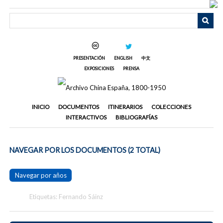
Saltar
al
contenido
principal
PRESENTACIÓN
ENGLISH
中文
EXPOSICIONES
PRENSA
INICIO
DOCUMENTOS
ITINERARIOS
COLECCIONES
INTERACTIVOS
BIBLIOGRAFÍAS
NAVEGAR POR LOS DOCUMENTOS (2 TOTAL)
Navegar por años
Etiquetas: Fernando Sáinz