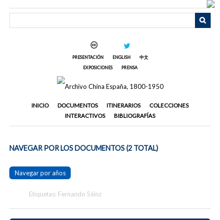
Saltar
al
contenido
principal
PRESENTACIÓN
ENGLISH
中文
EXPOSICIONES
PRENSA
INICIO
DOCUMENTOS
ITINERARIOS
COLECCIONES
INTERACTIVOS
BIBLIOGRAFÍAS
NAVEGAR POR LOS DOCUMENTOS (2 TOTAL)
Navegar por años
Etiquetas: Fernando Sáinz