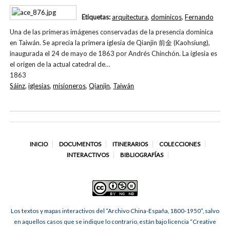
Etiquetas:
arquitectura
,
dominicos
,
Fernando
Una de las primeras imágenes conservadas de la presencia dominica
en Taiwán. Se aprecia la primera iglesia de Qianjin 前金 (Kaohsiung),
inaugurada el 24 de mayo de 1863 por Andrés Chinchón. La iglesia es
el origen de la actual catedral de…
1863
Sáinz
,
iglesias
,
misioneros
,
Qianjin
,
Taiwán
INICIO
DOCUMENTOS
ITINERARIOS
COLECCIONES
INTERACTIVOS
BIBLIOGRAFÍAS
Los textos y mapas interactivos del “Archivo China-España, 1800-1950”, salvo
en aquellos casos que se indique lo contrario, están bajo licencia “Creative