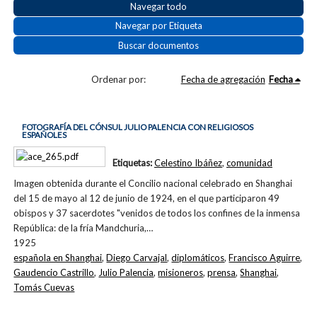
Navegar todo
Navegar por Etiqueta
Buscar documentos
Ordenar por:
Fecha de agregación
Fecha
FOTOGRAFÍA DEL CÓNSUL JULIO PALENCIA CON RELIGIOSOS
ESPAÑOLES
Etiquetas:
Celestino Ibáñez
,
comunidad
Imagen obtenida durante el Concilio nacional celebrado en Shanghai
del 15 de mayo al 12 de junio de 1924, en el que participaron 49
obispos y 37 sacerdotes "venidos de todos los confines de la inmensa
República: de la fría Mandchuria,…
1925
española en Shanghai
,
Diego Carvajal
,
diplomáticos
,
Francisco Aguirre
,
Gaudencio Castrillo
,
Julio Palencia
,
misioneros
,
prensa
,
Shanghai
,
Tomás Cuevas