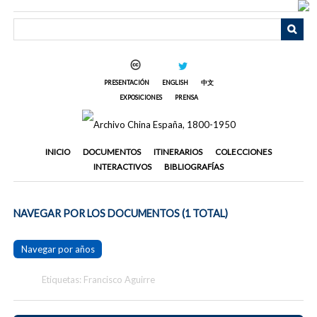
Saltar
al
contenido
principal
PRESENTACIÓN
ENGLISH
中文
EXPOSICIONES
PRENSA
INICIO
DOCUMENTOS
ITINERARIOS
COLECCIONES
INTERACTIVOS
BIBLIOGRAFÍAS
NAVEGAR POR LOS DOCUMENTOS (1 TOTAL)
Navegar por años
Etiquetas: Francisco Aguirre