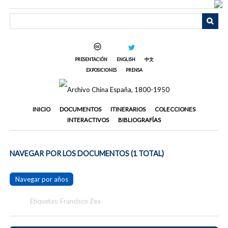
Saltar
al
contenido
principal
PRESENTACIÓN
ENGLISH
中文
EXPOSICIONES
PRENSA
INICIO
DOCUMENTOS
ITINERARIOS
COLECCIONES
INTERACTIVOS
BIBLIOGRAFÍAS
NAVEGAR POR LOS DOCUMENTOS (1 TOTAL)
Navegar por años
Etiquetas: Francisco Zea